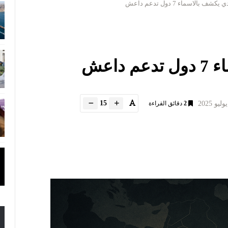
شف بالاسماء 7 دول تدعم داعش
اعش
15
2
دقائق القراءة