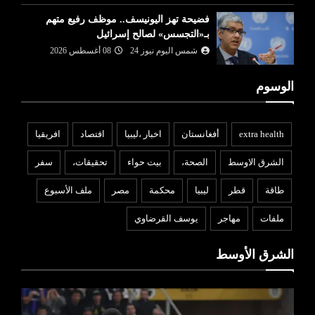
فضيحة تهز اليونيسف.. موظف رفيع متهم
بـ«التجسس» لصالح إسرائيل
شمس اليوم نيوز 24
08 أغسطس 2026
الوسوم
extra health
أفغانستان
اخبار ،ليبيا
افتصاد
افريقيا
الشرق الاوسط
الصحة،
بيت حواء
تحقيقات،
سفر
طاقة
قطر
ليبيا
محكمة
مصر
ملف الأسبوع
ملفات
مهاجر
يوسف القرضاوي
الشرق الأوسط