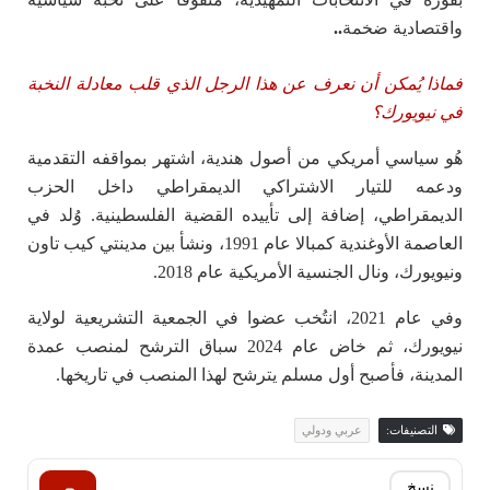
واقتصادية ضخمة
..
فماذا يُمكن أن نعرف عن هذا الرجل الذي قلب معادلة النخبة
في نيويورك؟
هُو سياسي أمريكي من أصول هندية، اشتهر بمواقفه التقدمية
ودعمه للتيار الاشتراكي الديمقراطي داخل الحزب
الديمقراطي، إضافة إلى تأييده القضية الفلسطينية. وُلد في
العاصمة الأوغندية كمبالا عام 1991، ونشأ بين مدينتي كيب تاون
ونيويورك، ونال الجنسية الأمريكية عام 2018.
وفي عام 2021، انتُخب عضوا في الجمعية التشريعية لولاية
نيويورك، ثم خاض عام 2024 سباق الترشح لمنصب عمدة
المدينة، فأصبح أول مسلم يترشح لهذا المنصب في تاريخها.
التصنيفات:
عربي ودولي
نسخ