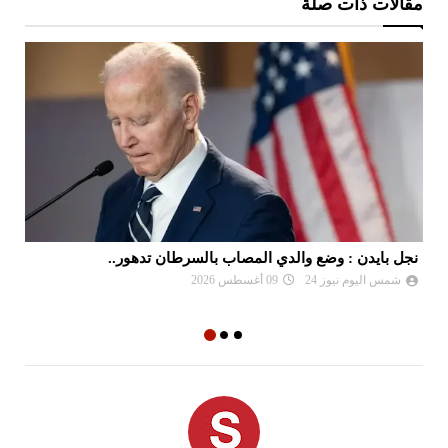
مقالات ذات صلة
نجل بايدن : وضع والدي المصاب بالسرطان تدهور..
ال
بو
شمس اليوم نيوز 24
09 أغسطس 2026