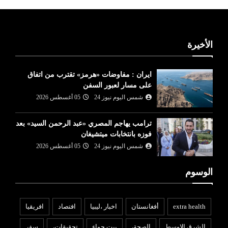
الأخيرة
ايران : مفاوضات «هرمز» تقترب من اتفاق
على مسار لعبور السفن
شمس اليوم نيوز 24
05 أغسطس 2026
ترامب يهاجم المصري «عبد الرحمن السيد» بعد
فوزه بانتخابات ميتشيغان
شمس اليوم نيوز 24
05 أغسطس 2026
الوسوم
extra health
أفغانستان
اخبار ،ليبيا
افتصاد
افريقيا
الشرق الاوسط
الصحة،
بيت حواء
تحقيقات،
سفر