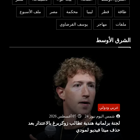
طاقة
قطر
ليبيا
محكمة
مصر
ملف الأسبوع
ملفات
مهاجر
يوسف القرضاوي
الشرق الأوسط
عربي ودولي
شمس اليوم نيوز 24
05 أغسطس 2026
لجنة برلمانية هندية تطالب زوكربرغ بالاعتذار بعد
حذف ميتا فيديو لمودي