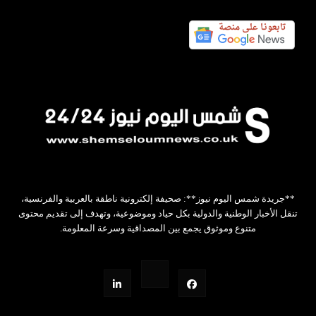
**جريدة شمس اليوم نيوز**: صحيفة إلكترونية ناطقة بالعربية والفرنسية،
تنقل الأخبار الوطنية والدولية بكل حياد وموضوعية، وتهدف إلى تقديم محتوى
متنوع وموثوق يجمع بين المصداقية وسرعة المعلومة.