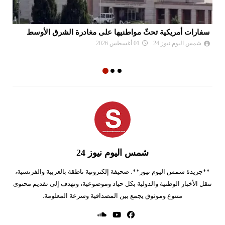
سفارات أمريكية تحثّ مواطنيها على مغادرة الشرق الأوسط
نع
وا
شمس اليوم نيوز 24
01 أغسطس 2026
شمس اليوم نيوز 24
**جريدة شمس اليوم نيوز**: صحيفة إلكترونية ناطقة بالعربية والفرنسية،
تنقل الأخبار الوطنية والدولية بكل حياد وموضوعية، وتهدف إلى تقديم محتوى
متنوع وموثوق يجمع بين المصداقية وسرعة المعلومة.