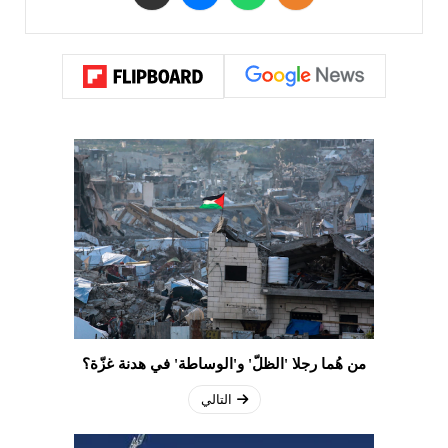
من هُما رجلا 'الظلّ' و'الوساطة' في هدنة غزّة؟
التالي