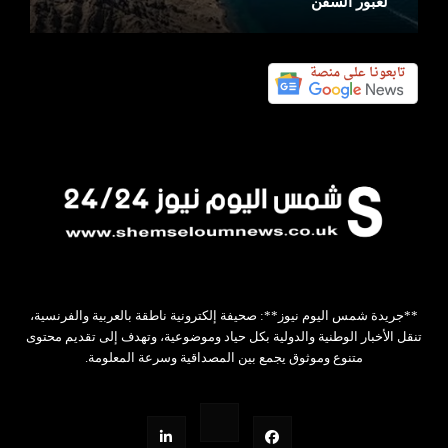
لعبور السفن
**جريدة شمس اليوم نيوز**: صحيفة إلكترونية ناطقة بالعربية والفرنسية،
تنقل الأخبار الوطنية والدولية بكل حياد وموضوعية، وتهدف إلى تقديم محتوى
متنوع وموثوق يجمع بين المصداقية وسرعة المعلومة.