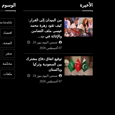
الأخيرة
الوسوم
من الميدان إلى القرار:
ra health
كيف تقود زهرة محمد
عيسى ملف التضامن
افتصاد
والإغاثة في ت...
شمس اليوم نيوز 24
الصحة،
عربي ودولي
07 أغسطس 2026
ع
سفر
شمس اليوم نيوز 24
07 أغسطس
توقيع اتفاق دفاع مشترك
07 أغسطس
2026
محكمة
بين السعودية وتركيا
محكمة أميركية تأمر شركة ميتا
6
وباكستان
ُحافظ على
بدفع نصف مليار دولار لتسببها
ت
ملفات
شمس اليوم نيوز 24
رو
بـ'ضرر عام'
ا
07 أغسطس 2026