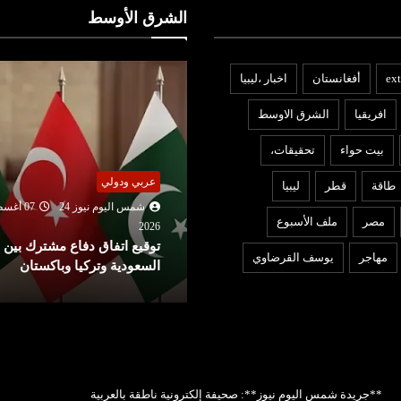
الشرق الأوسط
ext
أفغانستان
اخبار ،ليبيا
افريقيا
الشرق الاوسط
بيت حواء
تحقيقات،
بنوك ومؤسسات
ربي ودولي
طاقة
قطر
ليبيا
شمس اليوم نيوز 24
07 أغ
شمس اليوم نيوز 24
07 أغسطس
2026
مصر
ملف الأسبوع
بنك تونس العربي (ATB) يعزز
202
وقيع اتفاق دفاع مشترك بين
التزامه تجاه صيادلة القطاع
مهاجر
يوسف القرضاوي
لسعودية وتركيا وباكستان
الخاص عبر شراكة مع ...
**جريدة شمس اليوم نيوز**: صحيفة إلكترونية ناطقة بالعربية