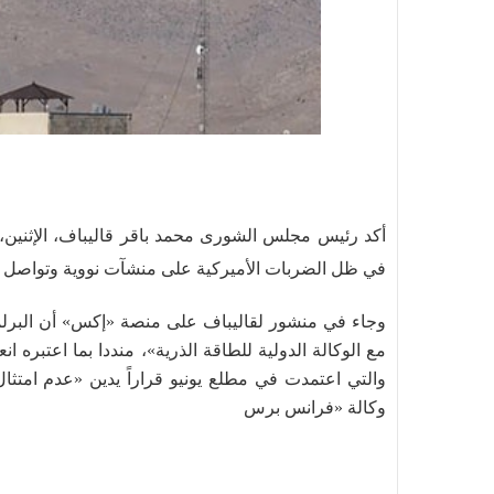
أكد رئيس مجلس الشورى محمد باقر قاليباف، الإثنين، أن
في ظل الضربات الأميركية على منشآت نووية وتواصل ا
وجاء في منشور لقاليباف على منصة «إكس» أن البرلما
مع الوكالة الدولية للطاقة الذرية»، منددا بما اعتبره ا
والتي اعتمدت في مطلع يونيو قراراً يدين «عدم امتثال
وكالة «فرانس برس