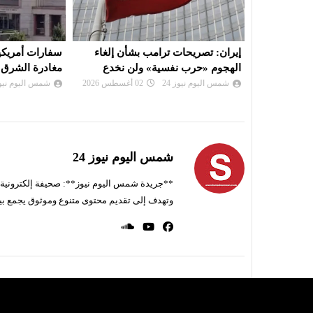
أن إلغاء
سفارات أمريكية تحثّ مواطنيها على
نعيم قاسم: ال
ن نخدع
مغادرة الشرق الأوسط
لن تجلب للبنان 
شمس اليوم نيوز 24
01 أغسطس 2026
شمس اليوم نيوز 
شمس اليوم نيوز 24
**جريدة شمس اليوم نيوز**: صحيفة إلكترونية ناط
وتهدف إلى تقديم محتوى متنوع وموثوق يجمع بي