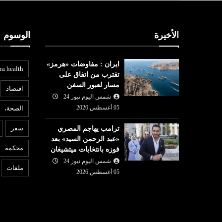
الأخيرة
الوسوم
ايران : مفاوضات «هرمز»
ra health
تقترب من اتفاق على
مسار لعبور السفن
افتصاد
شمس اليوم نيوز 24
05 أغسطس 2026
الصحة،
ع
أخبار ليبيا
سفر
ترامب يهاجم المصري
«عبد الرحمن السيد» بعد
شمس اليوم نيوز 24
05 أغسطس
6
محكمة
فوزه بانتخابات ميتشيغان
ا
2026
شمس اليوم نيوز 24
عقيلة صالح: ندعم «هيئة الرقابة
ا
ملفات
05 أغسطس 2026
الإدارية» وأجهزتها
ا