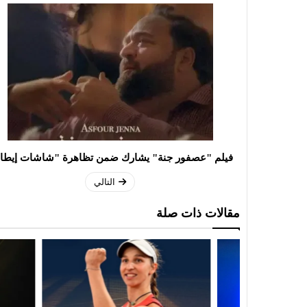
فيلم "عصفور جنة" يشارك ضمن تظاهرة "شاشات إيطال
التالي
مقالات ذات صلة