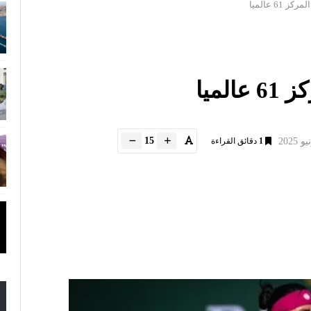
61 عالميا
لميا
15
1
دقائق القراءة