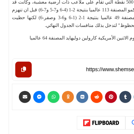
وتشارك أنس جابر حاليا في بطولة برلين الألمانية ذات 500 نقطة التي تقام على ملاعب ذات ارضية معشبة، وكانت قد
فازت في الدور التمهيدي الأول على الفرنسية ايلسا جاكمو المصنفة 113 عالميا بنتيجة 2-1 (4-6 و7-5 و7-6) قبل ان تنهزم
في الدور التمهيدي الثاني أمام الصينية غزينو وانغ المصنفة 49 عالميا بنتيجة 1-2 (1-6 و6-3 وصفر-6) لكنها حظيت
محظوظ" لتدخل بذلك منافسات الجدول النهائي.
نين الأمريكية كارولين دوليهايد المصنفة 64 عالميا