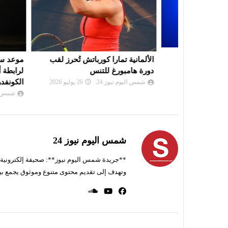
ريد في
الألمانية تمارا كورباتش تُحرز لقب
موعد سحب قرعة
دورة هامبورغ للتنس
لرابطة أبطال إ
الكونفدرالية
شمس اليوم نيوز 24
26 يوليو 2026
شمس اليوم نيوز 
شمس اليوم نيوز 24
**جريدة شمس اليوم نيوز**: صحيفة إلكترونية ناط
وتهدف إلى تقديم محتوى متنوع وموثوق يجمع بي