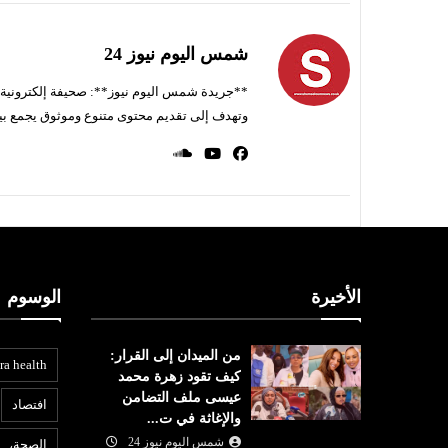
شمس اليوم نيوز 24
**جريدة شمس اليوم نيوز**: صحيفة إلكترونية ناط
وتهدف إلى تقديم محتوى متنوع وموثوق يجمع بي
الأخيرة
الوسوم
من الميدان إلى القرار:
ra health
كيف تقود زهرة محمد
عيسى ملف التضامن
افتصاد
والإغاثة في ت...
شمس اليوم نيوز 24
الصحة،