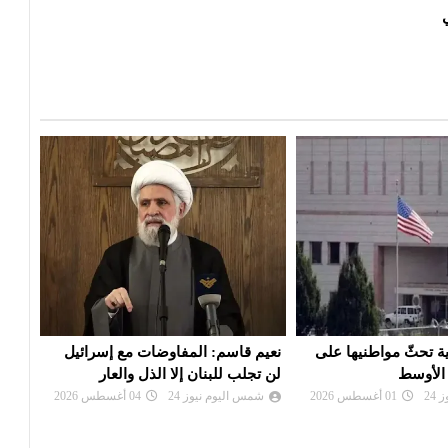
مفاوضات مع إسرائيل
إيران: تصريحات ترامب بشأن إلغاء
سفار
إلا الذل والعار
الهجوم «حرب نفسية» ولن نخدع
مغاد
24
04 أغسطس 2026
شمس اليوم نيوز 24
02 أغسطس 2026
شم