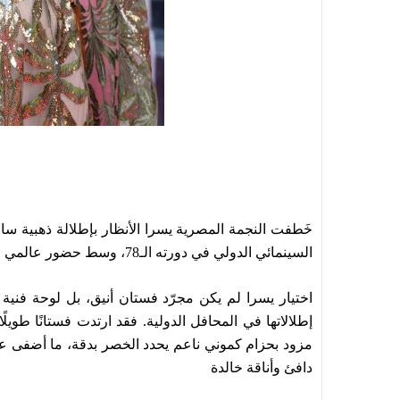
خَطفت النجمة المصرية يسرا الأنظار بإطلالة ذهبية سا
السينمائي الدولي في دورته الـ78، وسط حضور عالمي لنجوم وصنّاع السينما من مختلف أنحاء العالم.
اختيار يسرا لم يكن مجرّد فستان أنيق، بل لوحة فنية
إطلالاتها في المحافل الدولية. فقد ارتدت فستانًا طويل
مزود بحزام كموني ناعم يحدد الخصر بدقة، ما أضفى على 
دافئ وأناقة خالدة