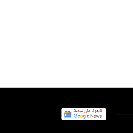
س اليوم نيوز 24
05 أغسطس 2026