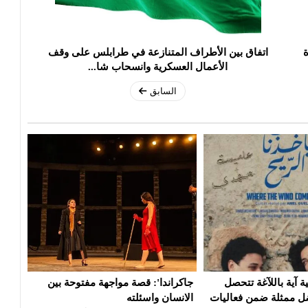
ة
اتفاق بين الأطراف المتنازعة في طرابلس على وقف
الأعمال العسكرية وانسحاب شا...
السابق
 مواجهة مفتوحة بين
فرقة روندو فينيزيانو الإيطالية.. عندما
الممث
ه
تتحول الموسيقى إلى ذاكرة حية
على 