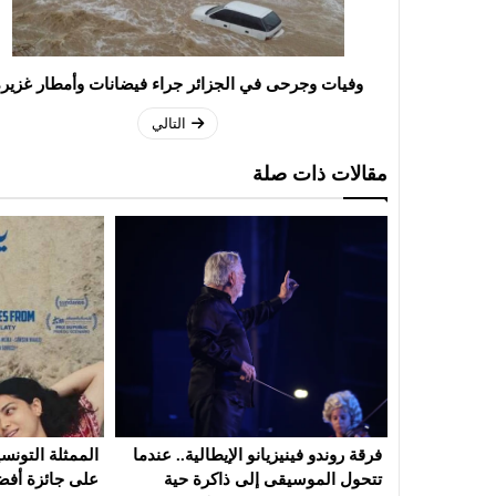
وفيات وجرحى في الجزائر جراء فيضانات وأمطار غزير
التالي
مقالات ذات صلة
الية.. عندما
الممثلة التونسية آية باللآغة تتحصل
جاكراندا': قصة
رة حية
على جائزة أفضل ممثلة ضمن فعاليات
الانسان واسئلت