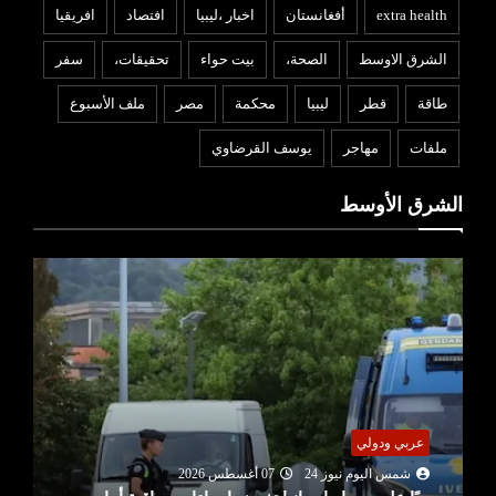
extra health
أفغانستان
اخبار ،ليبيا
افتصاد
افريقيا
الشرق الاوسط
الصحة،
بيت حواء
تحقيقات،
سفر
طاقة
قطر
ليبيا
محكمة
مصر
ملف الأسبوع
ملفات
مهاجر
يوسف القرضاوي
الشرق الأوسط
عربي ودولي
شمس اليوم نيوز 24
07 أغسطس 2026