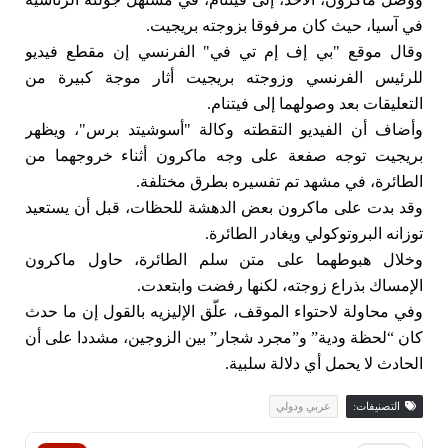
في آسيا، حيث كان مرفوقا بزوجته بريجيت.
وقال موقع "بي إف إم تي في" الفرنسي إن مقطع فيديو
للرئيس الفرنسي وزوجته بريجيت أثار موجة كبيرة من
التعليقات بعد وصولهما إلى فيتنام.
وأضاف أن الفيديو التقطته وكالة "أسوشيتد برس"، ويظهر
بريجيت توجه صفعة على وجه ماكرون أثناء خروجهما من
الطائرة، في مشهد تم تفسيره بطرق مختلفة.
وقد بدت على ماكرون بعض الدهشة للحظات، قبل أن يستعيد
توزانه البروتوكولي ويغادر الطائرة.
وخلال هبوطهما على متن سلم الطائرة، حاول ماكرون
الإمساك بذراع زوجته، لكنها رفضت وابتعدت.
وفي محاولة لاحتواء الموقف، علّق الإليزيه بالقول إن ما حدث
كان “لحظة ودية” و”مجرد شجار” بين الزوجين، مشددا على أن
الحادث لا يحمل أي دلالة سلبية.
التصنيفات:
عربي ودولي