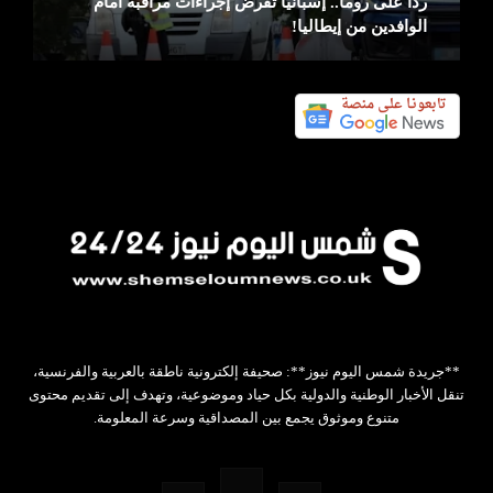
ردًا على روما.. إسبانيا تفرض إجراءات مراقبة أمام
الوافدين من إيطاليا!
**جريدة شمس اليوم نيوز**: صحيفة إلكترونية ناطقة بالعربية والفرنسية،
تنقل الأخبار الوطنية والدولية بكل حياد وموضوعية، وتهدف إلى تقديم محتوى
متنوع وموثوق يجمع بين المصداقية وسرعة المعلومة.