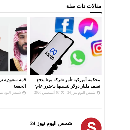
مقالات ذات صلة
يكية..
محكمة أميركية تأمر شركة ميتا بدفع
قمة سعودية ترك
الولادة
نصف مليار دولار لتسببها بـ'ضرر عام'
الجمعة
شمس اليوم نيوز 24
07 أغسطس 2026
شمس اليوم نيوز 
شمس اليوم نيوز 24