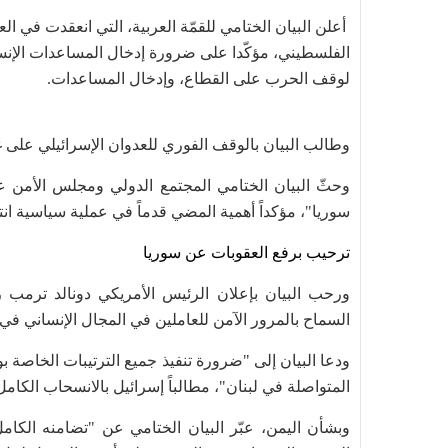
أعلن البيان الختامي للقمّة العربية، التي انعقدت في 
الفلسطيني، مؤكّدا على ضرورة إدخال المساعدات الإنسا
لوقف الحرب على القطاع، وإدخال المساعدات.
وطالب البيان بالوقف الفوري للعدوان الإسرائيلي على غز
وحثّ البيان الختامي المجتمع الدولي ومجلس الأمن ع
سوريا"، مؤكداً أهمية المضي قدماً في عملية سياسية انت
ترحيب برفع العقوبات عن سوريا
ورحب البيان بإعلان الرئيس الأمريكي دونالد ترمب 
السماح بالمرور الآمن للعاملين في المجال الإنساني في
ودعا البيان إلى "ضرورة تنفيذ جميع الترتيبات الخاصة بوق
المتواصلة في لبنان"، مطالباً إسرائيل بالانسحاب الكامل 
وبشأن اليمن، عبّر البيان الختامي عن "تضامنه الكام