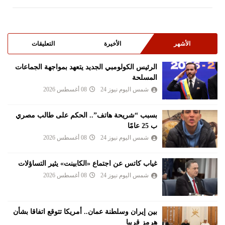
الأشهر
الأخيرة
التعليقات
الرئيس الكولومبي الجديد يتعهد بمواجهة الجماعات
المسلحة
شمس اليوم نيوز 24
08 أغسطس 2026
بسبب “شريحة هاتف”.. الحكم على طالب مصري
ب 25 عامًا
شمس اليوم نيوز 24
08 أغسطس 2026
غياب كاتس عن اجتماع «الكابينت» يثير التساؤلات
شمس اليوم نيوز 24
08 أغسطس 2026
بين إيران وسلطنة عمان.. أمريكا تتوقع اتفاقا بشأن
هرمز قريبا