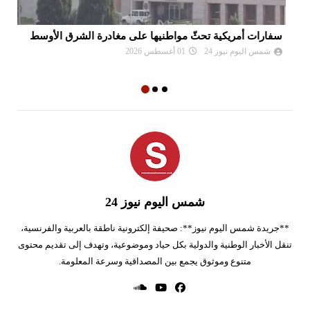
سفارات أمريكية تحثّ مواطنيها على مغادرة الشرق الأوسط
نع
وا
شمس اليوم نيوز 24
01 أغسطس 2026
شمس اليوم نيوز 24
**جريدة شمس اليوم نيوز**: صحيفة إلكترونية ناطقة بالعربية والفرنسية،
تنقل الأخبار الوطنية والدولية بكل حياد وموضوعية، وتهدف إلى تقديم محتوى
متنوع وموثوق يجمع بين المصداقية وسرعة المعلومة.