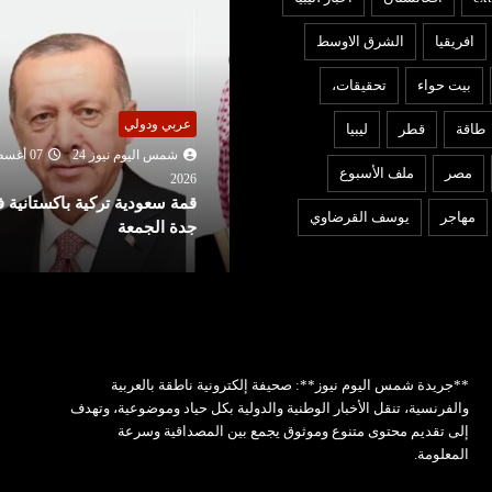
افريقيا
الشرق الاوسط
بيت حواء
تحقيقات،
ربي ودولي
عربي ودولي
طاقة
قطر
ليبيا
شمس اليوم نيوز 24
07 أغسطس
شمس اليوم نيوز 24
06 أغ
مصر
ملف الأسبوع
2026
202
مة سعودية تركية باكستانية في
تعديل قواعد الجنسية الأمريكية
مهاجر
يوسف القرضاوي
دة الجمعة
ترامب يمنع حق المواطنة بالول
**جريدة شمس اليوم نيوز**: صحيفة إلكترونية ناطقة بالعربية
والفرنسية، تنقل الأخبار الوطنية والدولية بكل حياد وموضوعية، وتهدف
إلى تقديم محتوى متنوع وموثوق يجمع بين المصداقية وسرعة
المعلومة.