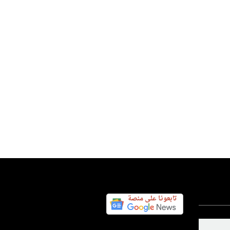
نية في هجوم صاروخي للحوثيين
س اليوم نيوز 24
06 أغسطس 2026