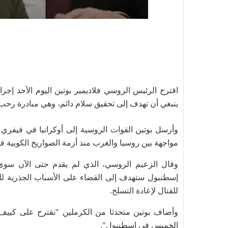
ينبغي أن تهدف إلى تحقيق سلام دائم، وهي مبادرة رحب ب
مواجهة بين روسيا والغرب منذ أزمة الصواريخ الكوبية في 962
وقال الزعيم الروسي، الذي لم يقدم حتى الآن سوى ال
إسطنبول ستهدف إلى القضاء على الأسباب الجذرية لل
للقتال لإعادة التسلح.
وأضاف بوتين متحدثا من الكرملين "نقترح على كييف
الخميس في إسطنبول".