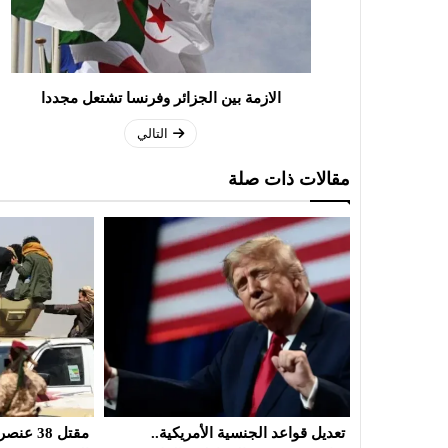
الازمة بين الجزائر وفرنسا تشتعل مجددا
التالي
مقالات ذات صلة
يكية..
مقتل 38 عنصرا من القوات الحكومية
قمة سعودية ترك