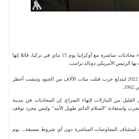
اقترح الرئيس الروسي فلاديمير بوتين اليوم الأحد إجراء محادثات مباشرة مع أوكرانيا يوم 15 ماي في تركيا، قائلا إنها
ها الرئيس الأمريكي دونالد ترامب.
وأرسل بوتين القوات الروسية إلى أوكرانيا في فيفري 2022 لتندلع حرب قتلت مئات الآلاف من الجنود وتنشب أخطر
1.
قليل من التنازلات لإنهاء الصراع، إن المحادثات في مدينة
حرب واستعادة "السلام الدائم طويل الأمد" وليس مجرد توقف
 استئناف المفاوضات المباشرة دون أي شروط مسبقة... يوم