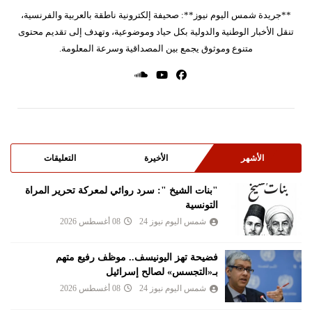
**جريدة شمس اليوم نيوز**: صحيفة إلكترونية ناطقة بالعربية والفرنسية،
تنقل الأخبار الوطنية والدولية بكل حياد وموضوعية، وتهدف إلى تقديم محتوى
متنوع وموثوق يجمع بين المصداقية وسرعة المعلومة.
الأشهر
الأخيرة
التعليقات
"بنات الشيخ ": سرد روائي لمعركة تحرير المراة
التونسية
شمس اليوم نيوز 24
08 أغسطس 2026
فضيحة تهز اليونيسف.. موظف رفيع متهم
بـ«التجسس» لصالح إسرائيل
شمس اليوم نيوز 24
08 أغسطس 2026