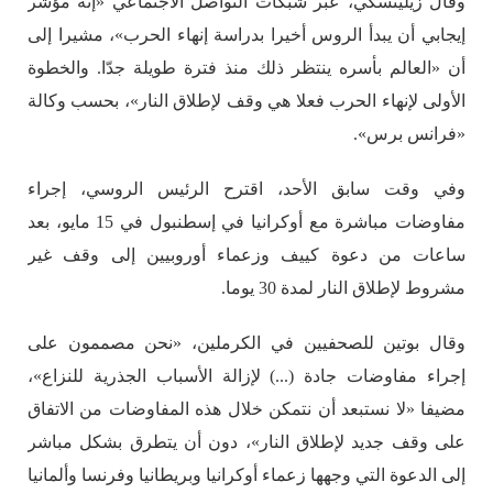
وقال زيلينسكي، عبر شبكات التواصل الاجتماعي «إنه مؤشّر
إيجابي أن يبدأ الروس أخيرا بدراسة إنهاء الحرب»، مشيرا إلى
أن «العالم بأسره ينتظر ذلك منذ فترة طويلة جدّا. والخطوة
الأولى لإنهاء الحرب فعلا هي وقف لإطلاق النار»، بحسب وكالة
«فرانس برس».
وفي وقت سابق الأحد، اقترح الرئيس الروسي، إجراء
مفاوضات مباشرة مع أوكرانيا في إسطنبول في 15 مايو، بعد
ساعات من دعوة كييف وزعماء أوروبيين إلى وقف غير
مشروط لإطلاق النار لمدة 30 يوما.
وقال بوتين للصحفيين في الكرملين، «نحن مصممون على
إجراء مفاوضات جادة (...) لإزالة الأسباب الجذرية للنزاع»،
مضيفا «لا نستبعد أن نتمكن خلال هذه المفاوضات من الاتفاق
على وقف جديد لإطلاق النار»، دون أن يتطرق بشكل مباشر
إلى الدعوة التي وجهها زعماء أوكرانيا وبريطانيا وفرنسا وألمانيا