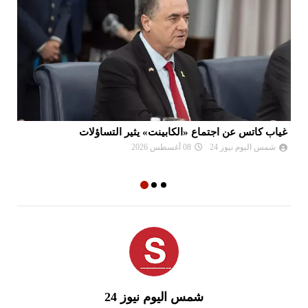
غياب كاتس عن اجتماع «الكابينت» يثير التساؤلات
فض
إس
شمس اليوم نيوز 24
08 أغسطس 2026
شمس اليوم نيوز 24