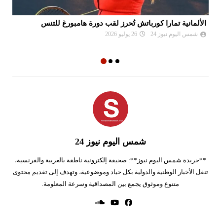
الألمانية تمارا كورباتش تُحرز لقب دورة هامبورغ للتنس
مو
ال
شمس اليوم نيوز 24
26 يوليو 2026
شمس اليوم نيوز 24
**جريدة شمس اليوم نيوز**: صحيفة إلكترونية ناطقة بالعربية والفرنسية،
تنقل الأخبار الوطنية والدولية بكل حياد وموضوعية، وتهدف إلى تقديم محتوى
متنوع وموثوق يجمع بين المصداقية وسرعة المعلومة.