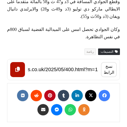
وقطع الجوادي المسافة في 3د و47 ث و58 بالمائة متقدما على
الايطالي ماركو دي توليو (3د و49ث و28) والايرلندي دانيال
ويفان (3د و50ث و55).
وكان الجوادي تحصل امس على الميدالية الفضية لسباق 800م
في نفس التظاهرة.
التصنيفات:
رياضة
نسخ
الرابط