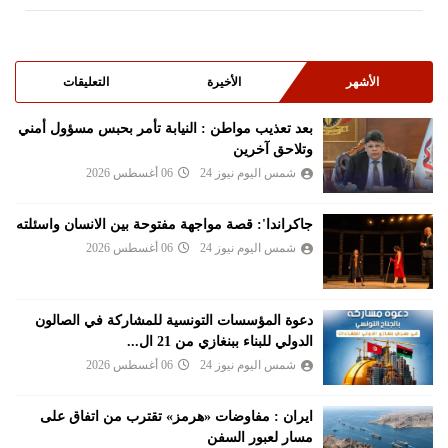
الأشهر
الأخيرة
التعليقات
بعد تعذيب مواطن : النيابة تأمر بحبس مسؤول أمني
وتلاحق آخرين
شمس اليوم نيوز 24
06 أغسطس 2026
جاكراندا': قصة مواجهة مفتوحة بين الانسان واسئلته
شمس اليوم نيوز 24
06 أغسطس 2026
دعوة المؤسسات التونسية للمشاركة في الصالون
الدولي للبناء ببنغازي من 21 ال...
شمس اليوم نيوز 24
06 أغسطس 2026
ايران : مفاوضات «هرمز» تقترب من اتفاق على
مسار لعبور السفن