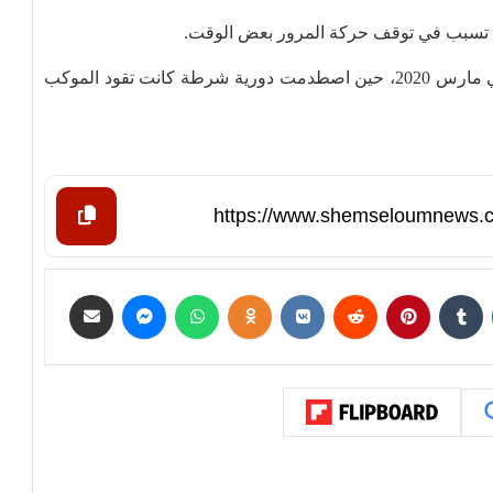
دث تسبب في توقف حركة المرور بعض الوقت.
يُذكر أن موكب نتنياهو تعرض لحادث مماثل بالقدس في مارس 2020، حين اصطدمت دورية شرطة كانت تقود الموكب