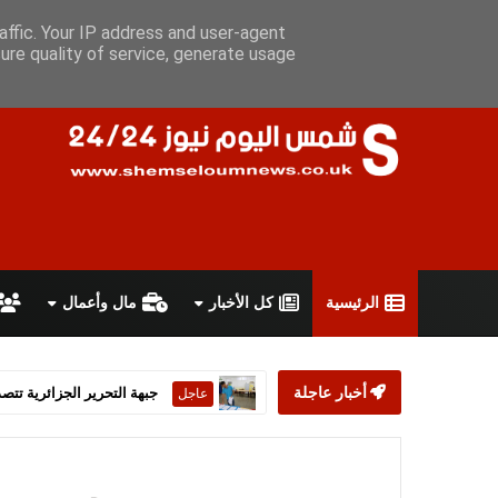
الجمعة 7 أغسطس 2026
سياسة الخصوصية
اتفاقية الاستخدام
أ
affic. Your IP address and user-agent
ure quality of service, generate usage
الرئيسية
كل الأخبار
مال وأعمال
جبهة التحرير الجزائرية تتصد
عاجل
أخبار عاجلة
ستارمر يعلن استقالته من رئ
عاجل