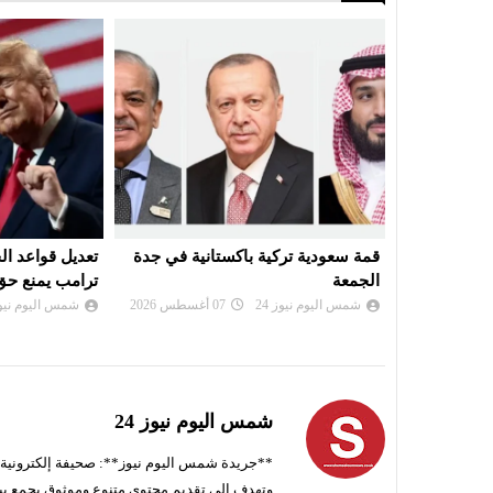
ستانية في جدة
تعديل قواعد الجنسية الأمريكية..
محكمة أميرك
ترامب يمنع حق المواطنة بالولادة
نصف مليار د
07 أغسطس 2026
شمس اليوم نيوز 24
06 أغسطس 2026
شمس اليوم ن
شمس اليوم نيوز 24
**جريدة شمس اليوم نيوز**: صحيفة إلكترونية ناط
وتهدف إلى تقديم محتوى متنوع وموثوق يجمع بي