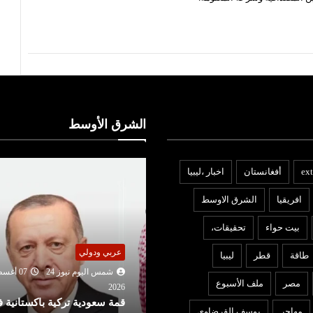
الشرق الأوسط
ext
أفغانستان
اخبار ،ليبيا
افريقيا
الشرق الاوسط
بيت حواء
تحقيقات،
عربي ودولي
عربي ودولي
طاقة
قطر
ليبيا
شمس اليوم نيوز 24
07 أغسطس
شمس اليوم نيوز 24
06 
مصر
ملف الأسبوع
2026
2026
قمة سعودية تركية باكستانية في
تعديل قواعد الجنسية الأمريك
مهاجر
يوسف القرضاوي