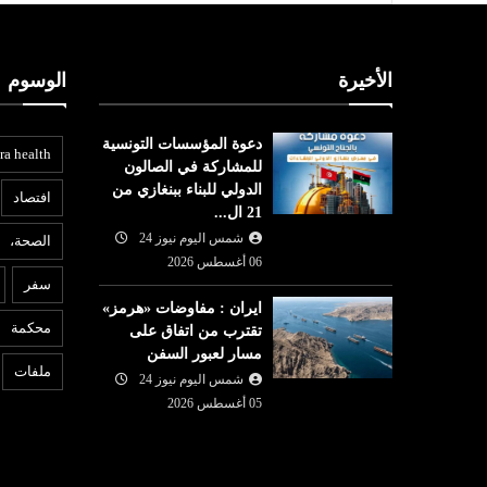
الأخيرة
الوسوم
دعوة المؤسسات التونسية
ra health
للمشاركة في الصالون
الدولي للبناء ببنغازي من
افتصاد
21 ال...
شمس اليوم نيوز 24
الصحة،
عربي ودولي
06 أغسطس 2026
ع
سفر
شمس اليوم نيوز 24
05 أغسطس
ايران : مفاوضات «هرمز»
05 أغسطس
2026
محكمة
تقترب من اتفاق على
لجنة برلمانية هندية تطالب
6
مسار لعبور السفن
واصل الصعود
زوكربرغ بالاعتذار بعد حذف ميتا
ا
ملفات
شمس اليوم نيوز 24
 الكبرى
فيديو لمودي
م
05 أغسطس 2026