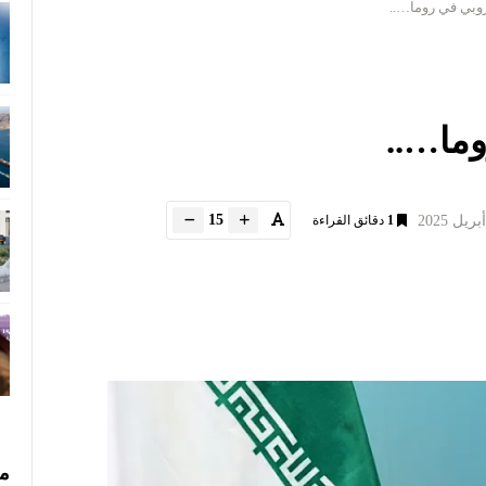
روبي في روما…..
وما…..
15
1
دقائق القراءة
مس