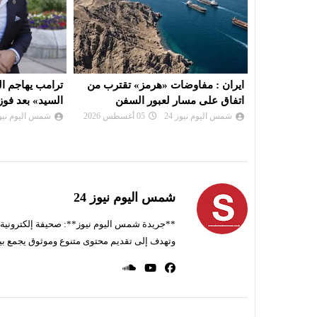
 تقترب من
ترامب يهاجم المصري «عبد الرحمن
دعوة المؤسسات
لسفن
السيد» بعد فوزه بانتخابات ميتشيغان
في الصالون الد
21 ال...
شمس اليوم نيوز 24
05 أغسطس 2026
شمس اليوم نيوز 
شمس اليوم نيوز 24
**جريدة شمس اليوم نيوز**: صحيفة إلكترونية ناط
وتهدف إلى تقديم محتوى متنوع وموثوق يجمع بي