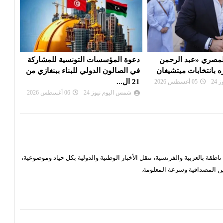
 التونسية للمشاركة
ايران : مفاوضات «هرمز» تقترب من
ترام
ولي للبناء ببنغازي من
اتفاق على مسار لعبور السفن
السي
شمس اليوم نيوز 24
05 أغسطس 2026
شم
24
06 أغسطس 2026
قة بالعربية والفرنسية، تنقل الأخبار الوطنية والدولية بكل حياد وموضوعية،
ن المصداقية وسرعة المعلومة.