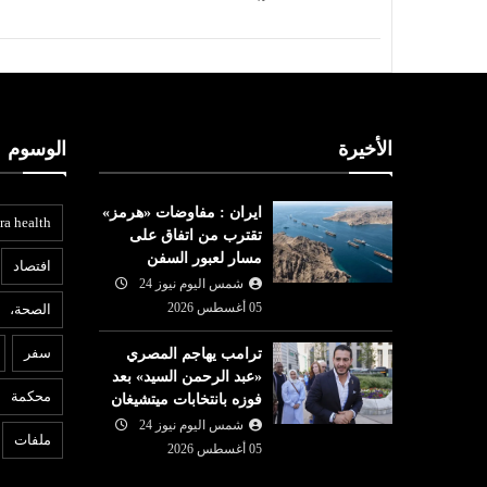
الأخيرة
الوسوم
ايران : مفاوضات «هرمز»
ra health
تقترب من اتفاق على
مسار لعبور السفن
افتصاد
شمس اليوم نيوز 24
05 أغسطس 2026
الصحة،
عربي ودولي
ع
سفر
ترامب يهاجم المصري
شمس اليوم نيوز 24
05 أغسطس
«عبد الرحمن السيد» بعد
05 أغسطس
2026
محكمة
فوزه بانتخابات ميتشيغان
لجنة برلمانية هندية تطالب
6
واصل الصعود
شمس اليوم نيوز 24
زوكربرغ بالاعتذار بعد حذف ميتا
ا
ملفات
 الكبرى
05 أغسطس 2026
فيديو لمودي
م