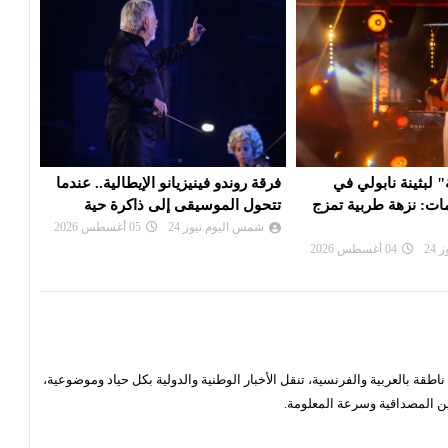
يانو الإيطالية.. عندما
الممثلة التونسية آية باللآغة تتحصل
عرض 
ى إلى ذاكرة حية
على جائزة أفضل ممثلة ضمن فعاليات
مهرج
مه...
بين ا
24
05 أغسطس 2026
شمس اليوم نيوز 24
05 أغسطس 2026
شم
قة بالعربية والفرنسية، تنقل الأخبار الوطنية والدولية بكل حياد وموضوعية،
ن المصداقية وسرعة المعلومة.