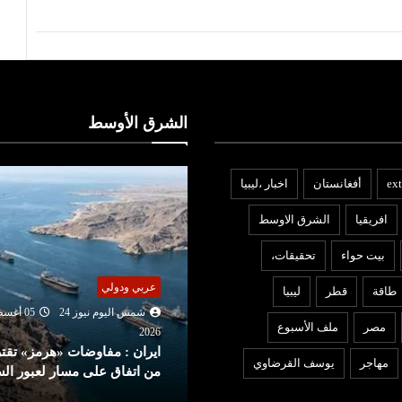
الشرق الأوسط
ext
أفغانستان
اخبار ،ليبيا
افريقيا
الشرق الاوسط
بيت حواء
تحقيقات،
عربي ودولي
ربي ودولي
طاقة
قطر
ليبيا
شمس اليوم نيوز 24
05 أغ
شمس اليوم نيوز 24
05 أغسطس
2026
مصر
ملف الأسبوع
ترامب يهاجم المصري «عبد
202
يران : مفاوضات «هرمز» تقترب
الرحمن السيد» بعد فوزه بانتخ
مهاجر
يوسف القرضاوي
ن اتفاق على مسار لعبور السفن
ميتشيغان