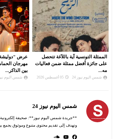
آغة تتحصل
عرض "دوليشة" لبثينة نابولي في
فرقة روندو فينيز
من فعاليات
مهرجان الحمامات: نزهة طربية تمزج
تتحول الموسيق
بين الذاكر...
شمس اليوم نيوز 
شمس اليوم نيوز 24
04 أغسطس 2026
شمس اليوم نيوز 24
**جريدة شمس اليوم نيوز**: صحيفة إلكترونية ناط
وتهدف إلى تقديم محتوى متنوع وموثوق يجمع بي