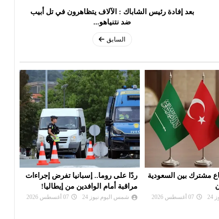
بعد إفادة رئيس الشاباك : الآلاف يتظاهرون في تل أبيب
ضد نتنياهو...
السابق
. إسبانيا تفرض إجراءات
واشنطن تفرض عقوبات على منصات
توقي
افدين من إيطاليا!
للتداول تمول الحرس الثوري
وترك
24
07 أغسطس 2026
شمس اليوم نيوز 24
07 أغسطس 2026
شم