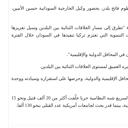
وم فاتح يلدز، بحضور وكيل الخارجية السودانية حسين الأمين،
 "تطرق إلى مسار العلاقات الثنائية بين البلدين وسبل تعزيزها
لتنموية التي تعتزم تركيا تنفيذها في السودان خلال الفترة
في المحافل الدولية والإقليمية".
 العميق لمستوى العلاقات الثنائية بين البلدين.
حافل الإقليمية والدولية، وحرصها على استقراره وسيادته ووحدة
ومنذ أبريل/ نيسان 2023، يخوض الجيش وقوات الدعم السريع شبه النظامية حربا خلّفت أكثر من 20 ألف قتيل ونحو 15
نما قدر بحث لجامعات أمريكية عدد القتلى بنحو 130 ألفا.