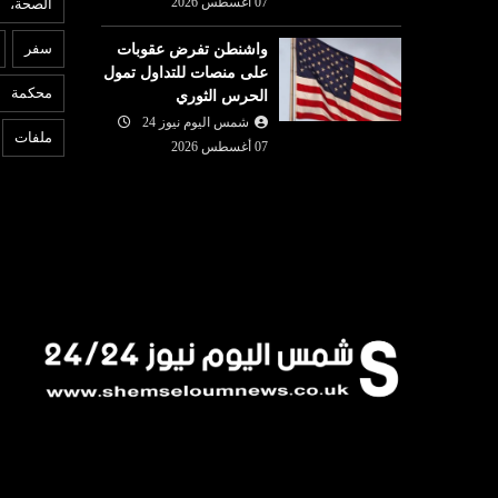
07 أغسطس 2026
الصحة،
ع
عربي ودولي
سفر
واشنطن تفرض عقوبات
07 أغسطس
على منصات للتداول تمول
شمس اليوم نيوز 24
07 أغسطس
6
محكمة
الحرس الثوري
قرار: كيف تقود
ر
2026
 ملف التضامن
شمس اليوم نيوز 24
توقيع اتفاق دفاع مشترك بين
إ
ملفات
07 أغسطس 2026
السعودية وتركيا وباكستان
إي