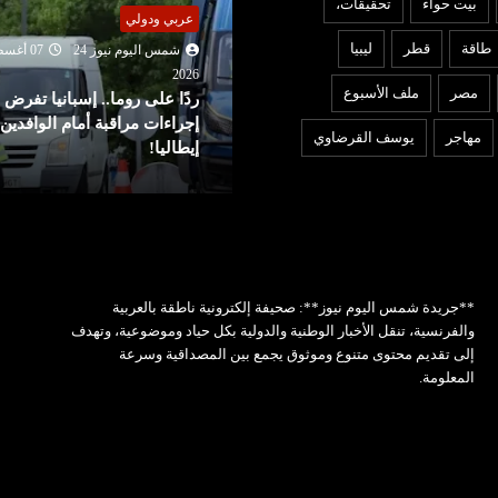
بيت حواء
تحقيقات،
ربي ودولي
عربي ودولي
طاقة
قطر
ليبيا
شمس اليوم نيوز 24
07 أغسطس
شمس اليوم نيوز 24
07 أغ
2026
202
مصر
ملف الأسبوع
دًا على روما.. إسبانيا تفرض
واشنطن تفرض عقوبات على
جراءات مراقبة أمام الوافدين من
منصات للتداول تمول الحرس
مهاجر
يوسف القرضاوي
طاليا!
الثوري
**جريدة شمس اليوم نيوز**: صحيفة إلكترونية ناطقة بالعربية
والفرنسية، تنقل الأخبار الوطنية والدولية بكل حياد وموضوعية، وتهدف
إلى تقديم محتوى متنوع وموثوق يجمع بين المصداقية وسرعة
المعلومة.