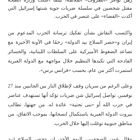
مقتل شخصين في سلسلة ضربات جوية شنتها إسرائيل التي
أكدت «القضاء» على عنصر في الحزب.
واكتسب النقاش بشأن تفكيك ترسانة الحزب المدعوم من
إيران و«حصر السلاح بيد الدولة» زخمًا في الآونة الأخيرة مع
تصاعد الضغوط الأميركية على السلطات اللبنانية، والخسائر
الفادحة التي تكبدها التنظيم خلال مواجهة مع الدولة العبرية
استمرت أكثر من عام، بحسب «فرانس برس».
وعلى الرغم من سريان وقف لإطلاق النار بين الجانبين منذ 27
نوفمبر، تواصل إسرائيل شن ضربات تؤكد أنها تستهدف عناصر
في حزب الله أو «بنى تحتية» عائدة له. من جهتها، تطالب
بيروت الدولة العبرية باستكمال انسحابها، بموجب الاتفاق، من
مناطق جنوبية توغلت إليها خلال الحرب.
وقال عون للصحفيين، اليوم الأحد، إن «حصر السلاح (بيد