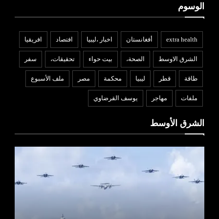
الوسوم
extra health
أفغانستان
اخبار ،ليبيا
افتصاد
افريقيا
الشرق الاوسط
الصحة،
بيت حواء
تحقيقات،
سفر
طاقة
قطر
ليبيا
محكمة
مصر
ملف الأسبوع
ملفات
مهاجر
يوسف القرضاوي
الشرق الأوسط