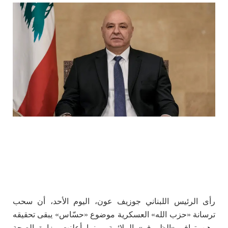
رأى الرئيس اللبناني جوزيف عون، اليوم الأحد، أن سحب
ترسانة «حزب الله» العسكرية موضوع «حسّاس» يبقى تحقيقه
رهن توافر «الظروف» الملائمة، بينما أعلنت وزارة الصحة