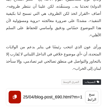
الدولة) تحدثنا به... وسننفّذه، لكن علينا أن ننتظر ظروفه».
أضاف «القرار اتخذ لكن الظروف هي التي تسمح لنا بكيفية
التنفيذ»، مشددًا على ضرورة معالجته «بروية ومسؤولية لأن
هذا الموضوع حسّاس ودقيق وأساسي للحفاظ على السلم
الأهلي».
ورأى عون الذي انتخب رئيسًا في يناير بدعم من الولايات
المتحدة، أن «أي موضوع خلافي في الداخل اللبناني لا يُقارب إلا
بالتحاور والتواصل في منطق تصالحي غير تصادمي، وإلا سنأخذ
لبنان إلى الخراب».
التصنيفات:
الشرق الاوسط
نسخ
الرابط