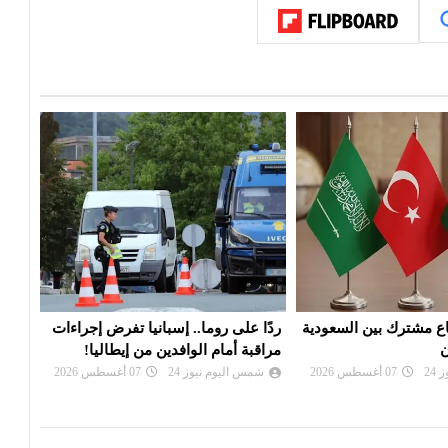
. إسبانيا تفرض إجراءات
واشنطن تفرض عقوبات على منصات
توقي
افدين من إيطاليا!
للتداول تمول الحرس الثوري
وترك
24
07 أغسطس 2026
شمس اليوم نيوز 24
07 أغسطس 2026
شم