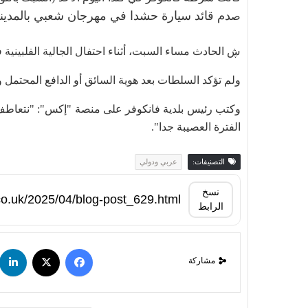
دم قائد سيارة حشدا في مهرجان شعبي بالمدينة 
ص
ڜ الحادث مساء السبت، أثناء احتفال الجالية الفلبينية ف
ولم تؤكد السلطات بعد هوية السائق أو الدافع المحتمل و
وكتب رئيس بلدية فانكوفر على منصة "إكس": "نتعاطف م
الفترة العصيبة جدا".
التصنيفات:
عربي ودولي
نسخ
الرابط
مشاركة