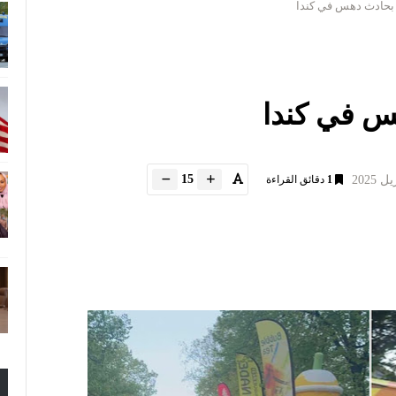
بحادث دهس في كندا
س في كندا
15
1
دقائق القراءة