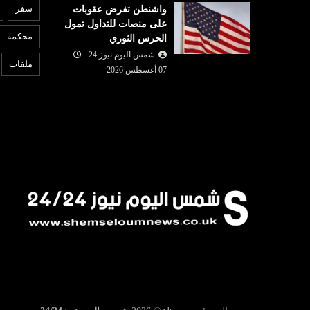
ع
سفر
واشنطن تفرض عقوبات
شمس اليوم نيوز 24
07 أغسطس
على منصات للتداول تمول
07 أغسطس
2026
محكمة
الحرس الثوري
محكمة أميركية تأمر شركة ميتا
6
ُحافظ على
شمس اليوم نيوز 24
بدفع نصف مليار دولار لتسببها
ت
ملفات
رو
07 أغسطس 2026
بـ'ضرر عام'
ا