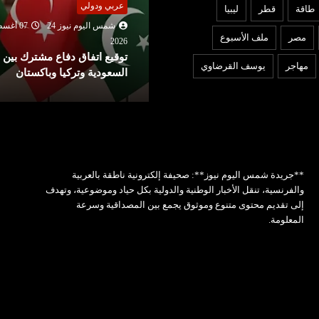
ربي ودولي
طاقة
قطر
ليبيا
شمس اليوم نيوز 24
07 أغ
شمس اليوم نيوز 24
07 أغسطس
2026
مصر
ملف الأسبوع
بنك تونس العربي (ATB) يعزز
202
وقيع اتفاق دفاع مشترك بين
التزامه تجاه صيادلة القطاع
مهاجر
يوسف القرضاوي
لسعودية وتركيا وباكستان
الخاص عبر شراكة مع ...
**جريدة شمس اليوم نيوز**: صحيفة إلكترونية ناطقة بالعربية
والفرنسية، تنقل الأخبار الوطنية والدولية بكل حياد وموضوعية، وتهدف
إلى تقديم محتوى متنوع وموثوق يجمع بين المصداقية وسرعة
المعلومة.