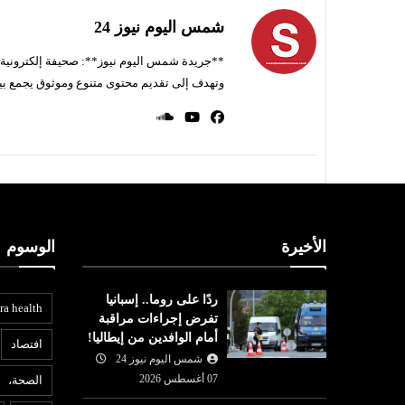
شمس اليوم نيوز 24
**جريدة شمس اليوم نيوز**: صحيفة إلكترونية ناط
وتهدف إلى تقديم محتوى متنوع وموثوق يجمع بي
الأخيرة
الوسوم
ردًا على روما.. إسبانيا
ra health
تفرض إجراءات مراقبة
أمام الوافدين من إيطاليا!
افتصاد
شمس اليوم نيوز 24
07 أغسطس 2026
الصحة،
عربي ودولي