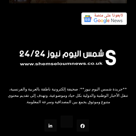
**جريدة شمس اليوم نيوز**: صحيفة إلكترونية ناطقة بالعربية والفرنسية،
تنقل الأخبار الوطنية والدولية بكل حياد وموضوعية، وتهدف إلى تقديم محتوى
متنوع وموثوق يجمع بين المصداقية وسرعة المعلومة.