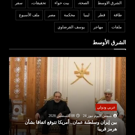
الشرق الاوسط
الصحة،
بيت حواء
تحقيقات،
سفر
طاقة
قطر
ليبيا
محكمة
مصر
ملف الأسبوع
ملفات
مهاجر
يوسف القرضاوي
الشرق الأوسط
عربي ودولي
شمس اليوم نيوز 24
08 أغسطس 2026
بين إيران وسلطنة عمان.. أمريكا تتوقع اتفاقا بشأن
هرمز قريبا