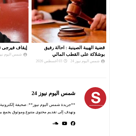
لة رفيق
إيقاف فيرجى تشامبرز في إسبانيا
المهدبة :العثو
لي
وأموال بمنزل و
شمس اليوم نيوز 24
13 يوليو 2026
شمس اليوم نيوز 
شمس اليوم نيوز 24
**جريدة شمس اليوم نيوز**: صحيفة إلكترونية ناط
وتهدف إلى تقديم محتوى متنوع وموثوق يجمع بي