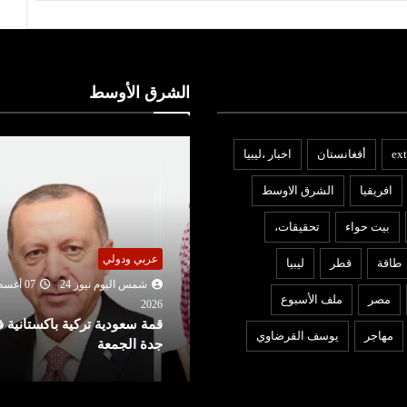
الشرق الأوسط
ext
أفغانستان
اخبار ،ليبيا
افريقيا
الشرق الاوسط
بيت حواء
تحقيقات،
ربي ودولي
عربي ودولي
طاقة
قطر
ليبيا
شمس اليوم نيوز 24
07 أغسطس
شمس اليوم نيوز 24
06 أغ
مصر
ملف الأسبوع
2026
202
مة سعودية تركية باكستانية في
تعديل قواعد الجنسية الأمريكية
مهاجر
يوسف القرضاوي
دة الجمعة
ترامب يمنع حق المواطنة بالول