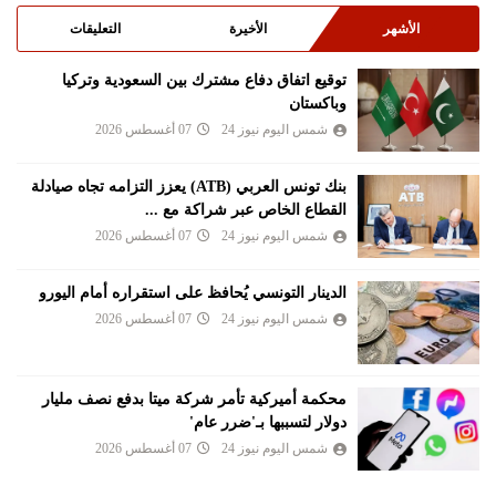
الأشهر
الأخيرة
التعليقات
توقيع اتفاق دفاع مشترك بين السعودية وتركيا
وباكستان
شمس اليوم نيوز 24
07 أغسطس 2026
بنك تونس العربي (ATB) يعزز التزامه تجاه صيادلة
القطاع الخاص عبر شراكة مع ...
شمس اليوم نيوز 24
07 أغسطس 2026
الدينار التونسي يُحافظ على استقراره أمام اليورو
شمس اليوم نيوز 24
07 أغسطس 2026
محكمة أميركية تأمر شركة ميتا بدفع نصف مليار
دولار لتسببها بـ'ضرر عام'
شمس اليوم نيوز 24
07 أغسطس 2026