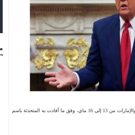
مس
يزور الرئيس الأمريكي دونالد ترامب السعودية وقطر والإمارات من 13 إلى 16 ماي، وفق ما أفادت به المتحدثة باسم