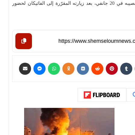
وهذه ثاني رحلة دولية يجريها الرئيس الأمريكي منذ تنصيبه في 20 جانفي، بعد زيارته المقرّرة إلى الفاتيكان لحضور