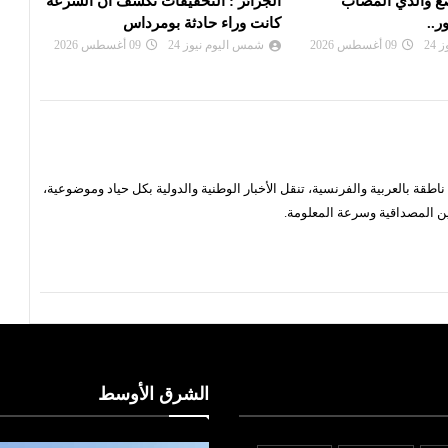
حقيقات تكشف ان السرعة
الحوثيُّون يستهدفون مصفاة لشركة
نجل 
ثة بومرداس
أرامكو السعودية
بالس
24
09 أغسطس 2026
شمس اليوم نيوز 24
09 أغسطس 2026
شم
قة بالعربية والفرنسية، تنقل الأخبار الوطنية والدولية بكل حياد وموضوعية،
ن المصداقية وسرعة المعلومة.
الشرق الأوسط