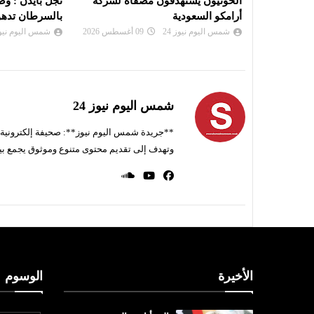
اة لشركة
نجل بايدن : وضع والدي المصاب
الجزائر : الت
بالسرطان تدهور..
كانت وراء حاد
شمس اليوم نيوز 24
09 أغسطس 2026
شمس اليوم نيوز 
شمس اليوم نيوز 24
**جريدة شمس اليوم نيوز**: صحيفة إلكترونية ناط
وتهدف إلى تقديم محتوى متنوع وموثوق يجمع بي
الأخيرة
الوسوم