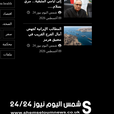
إلى أيامي المتبقية... مري
ra health
بسلام.....
شمس اليوم نيوز 24
افتصاد
09 أغسطس 2026
الصحة،
المطالب الإيرانية تُجهض
ثقافة وفن
ع
سفر
آمال الفرج القريب في
مضيق هرمز
09 أغسطس
شمس اليوم نيوز 24
08 أغسطس
محكمة
2026
شمس اليوم نيوز 24
6
والدي المصاب
"بنات الشيخ ": سرد روائي
ا
09 أغسطس 2026
ملفات
لمعركة تحرير المراة التونسية
ا