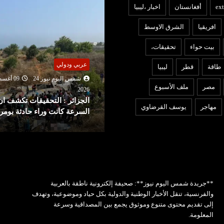
ext
أفغانستان
اخبار ،ليبيا
افريقيا
الشرق الاوسط
بيت حواء
تحقيقات،
ربي ودولي
عربي ودولي
طاقة
قطر
ليبيا
شمس اليوم نيوز 24
09 أغسطس
شمس اليوم نيوز 24
09 أغ
مصر
ملف الأسبوع
2026
202
لجزائر : التحقيقات تكشف ان
الحوثيُّون يستهدفون مصفاة
مهاجر
يوسف القرضاوي
لسرعة كانت وراء حادثة بومرداس
لشركة أرامكو السعودية
**جريدة شمس اليوم نيوز**: صحيفة إلكترونية ناطقة بالعربية
والفرنسية، تنقل الأخبار الوطنية والدولية بكل حياد وموضوعية، وتهدف
إلى تقديم محتوى متنوع وموثوق يجمع بين المصداقية وسرعة
المعلومة.