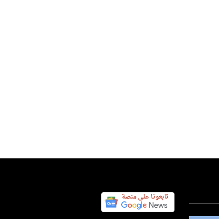
بايدن : وضع والدي المصاب
رطان تدهور..
س اليوم نيوز 24
09 أغسطس 2026