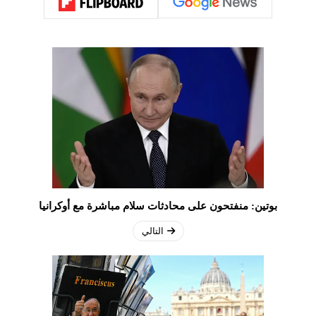
بوتين: منفتحون على محادثات سلام مباشرة مع أوكرانيا
التالي