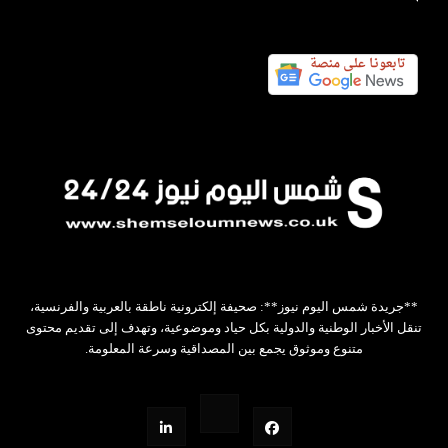
**جريدة شمس اليوم نيوز**: صحيفة إلكترونية ناطقة بالعربية والفرنسية،
تنقل الأخبار الوطنية والدولية بكل حياد وموضوعية، وتهدف إلى تقديم محتوى
متنوع وموثوق يجمع بين المصداقية وسرعة المعلومة.