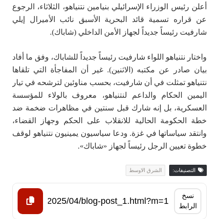
أعلن رئيس الوزراء الإسرائيلي بنيامين نتنياهو، الثلاثاء، الرجوع
عن قراره تسمية قائد البحرية الأسبق نائب الأميرال إيلي
شارفيت رئيساً جديداً لجهاز الأمن الداخلي (شاباك).
واختار نتنياهو اللواء شارفيت رئيساً جديداً للشاباك، وفق ما أفاد
بيان صادر عن مكتبه (الاثنين). غير أن المفاجأة التي تلقاها
نتنياهو تمثلت في أن شارفيت، بحسب مناوئين لترشحه في تيار
اليمين الحكام والداعم لنتنياهو، معروف بالولاء للمؤسسة
العسكرية، بل إنه شارك قبل سنتين في مظاهرات ضخمة ضد
خطة الحكومة الحالية للانقلاب على الحكم وجهاز القضاء،
وانتقد سياساتها في غزة. ودعا سياسيون يمينيون نتنياهو لوقف
خطوة تعيين الرجل رئيساً لجهاز «شاباك».
التصنيفات:
الشرق الاوسط
نسخ
الرابط