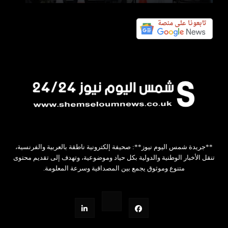
**جريدة شمس اليوم نيوز**: صحيفة إلكترونية ناطقة بالعربية والفرنسية،
تنقل الأخبار الوطنية والدولية بكل حياد وموضوعية، وتهدف إلى تقديم محتوى
متنوع وموثوق يجمع بين المصداقية وسرعة المعلومة.