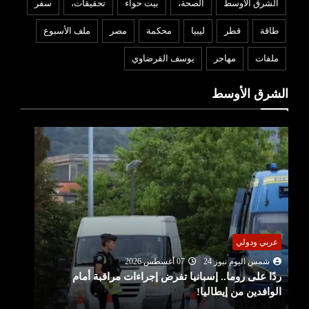
الشرق الاوسط
الصحة،
بيت حواء
تحقيقات،
سفر
طاقة
قطر
ليبيا
محكمة
مصر
ملف الأسبوع
ملفات
مهاجر
يوسف القرضاوي
الشرق الأوسط
عربي ودولي
شمس اليوم نيوز 24
07 أغسطس 2026
واشنطن تفرض عقوبات على منصات للتداول تمول
الحرس الثوري