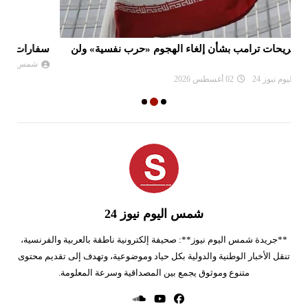
سفارات أمريكية تحثّ مواطنيها على مغادرة الشرق الأوسط
نع
وا
شمس اليوم نيوز 24
01 أغسطس 2026
شمس اليوم نيوز 24
**جريدة شمس اليوم نيوز**: صحيفة إلكترونية ناطقة بالعربية والفرنسية،
تنقل الأخبار الوطنية والدولية بكل حياد وموضوعية، وتهدف إلى تقديم محتوى
متنوع وموثوق يجمع بين المصداقية وسرعة المعلومة.