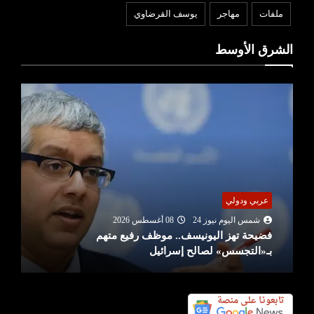
ملفات
مهاجر
يوسف القرضاوي
الشرق الأوسط
عربي ودولي
شمس اليوم نيوز 24
08 أغسطس 2026
فضيحة تهز اليونيسف.. موظف رفيع متهم
بـ«التجسس» لصالح إسرائيل