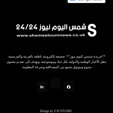
**جريدة شمس اليوم نيوز**: صحيفة إلكترونية ناطقة بالعربية والفرنسية،
تنقل الأخبار الوطنية والدولية بكل حياد وموضوعية، وتهدف إلى تقديم محتوى
متنوع وموثوق يجمع بين المصداقية وسرعة المعلومة.
Design by Z.W.STUDIO