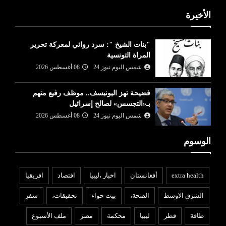
الأخيرة
"بنات الشيخ ": سرد روائي لمعركة تحرير
المراة التونسية
شمس اليوم نيوز 24
08 أغسطس 2026
فضيحة تهز اليونيسف.. موظف رفيع متهم
بـ«التجسس» لصالح إسرائيل
شمس اليوم نيوز 24
08 أغسطس 2026
الوسوم
extra health
أفغانستان
اخبار ،ليبيا
افتصاد
افريقيا
الشرق الاوسط
الصحة،
بيت حواء
تحقيقات،
سفر
طاقة
قطر
ليبيا
محكمة
مصر
ملف الأسبوع