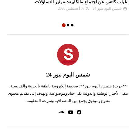
غياب كاتس عن اجتماع «الكابينت» يثير التساؤلات
فض
إس
شمس اليوم نيوز 24
08 أغسطس 2026
شمس اليوم نيوز 24
**جريدة شمس اليوم نيوز**: صحيفة إلكترونية ناطقة بالعربية والفرنسية،
تنقل الأخبار الوطنية والدولية بكل حياد وموضوعية، وتهدف إلى تقديم محتوى
متنوع وموثوق يجمع بين المصداقية وسرعة المعلومة.