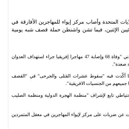
يات المتحدة وأصاب مركز إيواء للمهاجرين الأفارقة في
ثيين الإثنين، فيما تشن واشنطن حملة قصف شبه يومية
وأوردت قناة المسيرة التابعة للحوثيين عن الدفاع المدني "وفاة 68 وإصابة 47 مهاجرا إفريقيا جراء استهداف العدوان
ة صعدة".
 بيانا أكّدت فيه "سقوط عشرات القتلى والجرحى" في "القصف
حتياطي تابع لإشراف "منظمة الهجرة الدولية ومنظمة الصليب
ات عن ضربات على مركز لإيواء المهاجرين في معقل المتمردين