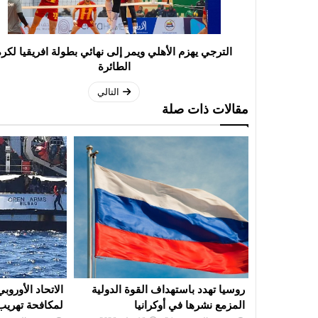
الترجي يهزم الأهلي ويمر إلى نهائي بطولة افريقيا لكرة
الطائرة
التالي
مقالات ذات صلة
ة الدولية
الاتحاد الأوروبي يقترح تجميد الأصول
امريكا : إعلان
لمكافحة تهريب المهاجرين
إجلاء واسعة ب