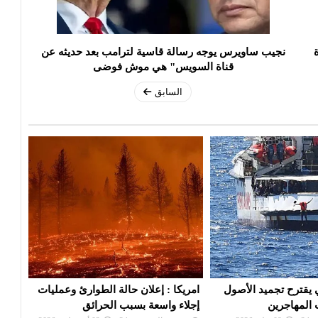
نجيب ساويرس يوجه رسالة قاسية لترامب بعد حديثه عن
قناة السويس" هي موش فوضى
السابق
 حالة الطوارئ وعمليات
روسيا تهدد باستهداف القوة الدولية
الات
سبب الحرائق
المزمع نشرها في أوكرانيا
لمكا