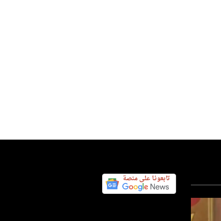
س اليوم نيوز 24
09 يوليو 2026