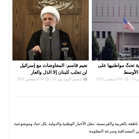
مفاوضات مع إسرائيل
إيران: تصريحات ترامب بشأن إلغاء
سفار
إلا الذل والعار
الهجوم «حرب نفسية» ولن نخدع
مغاد
24
04 أغسطس 2026
شمس اليوم نيوز 24
02 أغسطس 2026
شم
قة بالعربية والفرنسية، تنقل الأخبار الوطنية والدولية بكل حياد وموضوعية،
ن المصداقية وسرعة المعلومة.