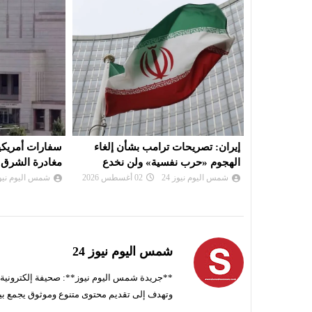
أن إلغاء
سفارات أمريكية تحثّ مواطنيها على
نعيم قاسم: ال
ن نخدع
مغادرة الشرق الأوسط
لن تجلب للبنان 
شمس اليوم نيوز 24
01 أغسطس 2026
شمس اليوم نيوز 
شمس اليوم نيوز 24
**جريدة شمس اليوم نيوز**: صحيفة إلكترونية ناط
وتهدف إلى تقديم محتوى متنوع وموثوق يجمع بي