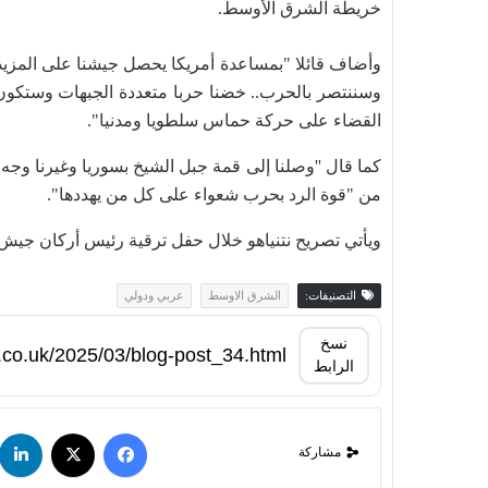
خريطة الشرق الأوسط.
وأضاف قائلا "بمساعدة أمريكا يحصل جيشنا على المزيد
وسننتصر بالحرب.. خضنا حربا متعددة الجبهات وستكون
القضاء على حركة حماس سلطويا ومدنيا".
كما قال ''وصلنا إلى قمة جبل الشيخ بسوريا وغيرنا وجه
من "قوة الرد بحرب شعواء على كل من يهددها".
ويأتي تصريح نتنياهو خلال حفل ترقية رئيس أركان جيش ال
التصنيفات:
الشرق الاوسط
عربي ودولي
نسخ
الرابط
مشاركة