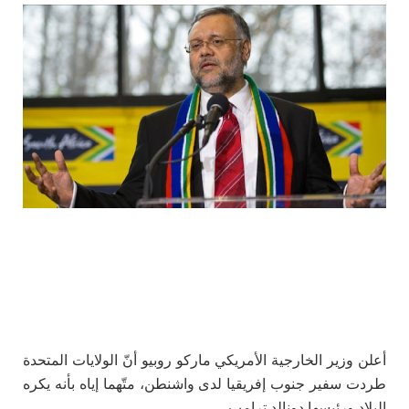
أعلن وزير الخارجية الأمريكي ماركو روبيو أنّ الولايات المتحدة
طردت سفير جنوب إفريقيا لدى واشنطن، متّهما إياه بأنه يكره
البلاد ورئيسها دونالد ترامب.