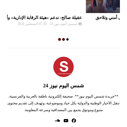
عقيلة صالح: ندعم «هيئة الرقابة الإدارية» وأجهزتها
ال
شمس اليوم نيوز 24
05 أغسطس 2026
شمس اليوم نيوز 24
**جريدة شمس اليوم نيوز**: صحيفة إلكترونية ناطقة بالعربية والفرنسية،
تنقل الأخبار الوطنية والدولية بكل حياد وموضوعية، وتهدف إلى تقديم محتوى
متنوع وموثوق يجمع بين المصداقية وسرعة المعلومة.