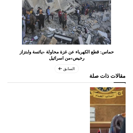
حماس: قطع الكهرباء عن غزة محاولة «يائسة وابتزاز
رخيص»من اسرائيل
السابق
مقالات ذات صلة