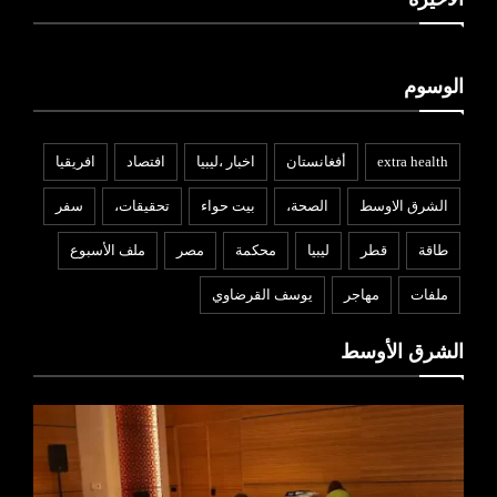
الوسوم
extra health
أفغانستان
اخبار ،ليبيا
افتصاد
افريقيا
الشرق الاوسط
الصحة،
بيت حواء
تحقيقات،
سفر
طاقة
قطر
ليبيا
محكمة
مصر
ملف الأسبوع
ملفات
مهاجر
يوسف القرضاوي
الشرق الأوسط