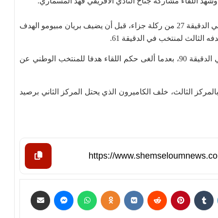
جاء هدف الكاميرون الأول عن طريق فينسنت أبو بكر في الدقيقة 27 من ركلة جزاء، قبل أن يضيف بريان مبيومو الهدف
وجاء هدف المنتخب الليبي عن طريق عزو المريمي في الدقيقة 90، بعدما ألغى حكم اللقاء هدفا للمنتخب الوطني عن
ذه النتيجة توقف رصيد المنتخب الليبي عند النقطة 8 بالمركز الثالث، خلف الكاميرون الذي يحتل المركز الثاني برصيد