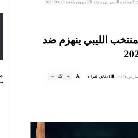
ت مونديال 2026: المنتخب الليبي ينهزم ضد
مس
15
1
دقائق القراءة