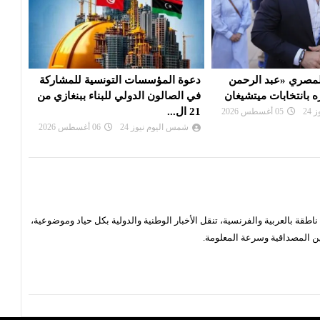
 التونسية للمشاركة
ايران : مفاوضات «هرمز» تقترب من
ترام
ولي للبناء ببنغازي من
اتفاق على مسار لعبور السفن
السي
شمس اليوم نيوز 24
05 أغسطس 2026
شم
24
06 أغسطس 2026
قة بالعربية والفرنسية، تنقل الأخبار الوطنية والدولية بكل حياد وموضوعية،
ن المصداقية وسرعة المعلومة.