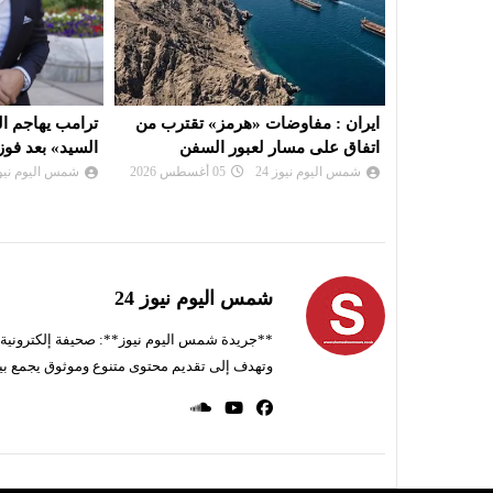
 تقترب من
ترامب يهاجم المصري «عبد الرحمن
دعوة المؤسسات
لسفن
السيد» بعد فوزه بانتخابات ميتشيغان
في الصالون الد
21 ال...
شمس اليوم نيوز 24
05 أغسطس 2026
شمس اليوم نيوز 
شمس اليوم نيوز 24
**جريدة شمس اليوم نيوز**: صحيفة إلكترونية ناط
وتهدف إلى تقديم محتوى متنوع وموثوق يجمع بي