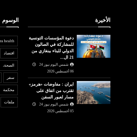
الأخيرة
الوسوم
دعوة المؤسسات التونسية
ra health
للمشاركة في الصالون
الدولي للبناء ببنغازي من
افتصاد
21 ال...
شمس اليوم نيوز 24
الصحة،
عربي ودولي
06 أغسطس 2026
ع
سفر
شمس اليوم نيوز 24
05 أغسطس
ايران : مفاوضات «هرمز»
05 أغسطس
2026
محكمة
تقترب من اتفاق على
لجنة برلمانية هندية تطالب
6
مسار لعبور السفن
واصل الصعود
زوكربرغ بالاعتذار بعد حذف ميتا
ا
ملفات
شمس اليوم نيوز 24
 الكبرى
فيديو لمودي
م
05 أغسطس 2026