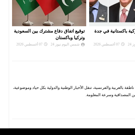
اع مشترك بين السعودية
محكمة أميركية تأمر شركة ميتا بدفع
قمة 
ن
نصف مليار دولار لتسببها بـ'ضرر عام'
الجم
24
07 أغسطس 2026
شمس اليوم نيوز 24
07 أغسطس 2026
شم
قة بالعربية والفرنسية، تنقل الأخبار الوطنية والدولية بكل حياد وموضوعية،
ن المصداقية وسرعة المعلومة.