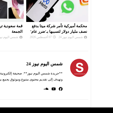
ميتا بدفع
قمة سعودية تركية باكستانية في جدة
توقيع اتفاق دف
بـ'ضرر عام'
الجمعة
وتركيا وباكستا
شمس اليوم نيوز 24
07 أغسطس 2026
شمس اليوم نيوز 
شمس اليوم نيوز 24
**جريدة شمس اليوم نيوز**: صحيفة إلكترونية ناط
وتهدف إلى تقديم محتوى متنوع وموثوق يجمع بي