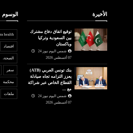
الأخيرة
الوسوم
توقيع اتفاق دفاع مشترك
ra health
بين السعودية وتركيا
وباكستان
افتصاد
شمس اليوم نيوز 24
07 أغسطس 2026
الصحة،
عربي ودولي
ع
سفر
بنك تونس العربي (ATB)
شمس اليوم نيوز 24
07 أغسطس
يعزز التزامه تجاه صيادلة
07 أغسطس
2026
محكمة
القطاع الخاص عبر شراكة
محكمة أميركية تأمر شركة ميتا
6
مع ...
ُحافظ على
بدفع نصف مليار دولار لتسببها
ت
ملفات
شمس اليوم نيوز 24
رو
بـ'ضرر عام'
ا
07 أغسطس 2026