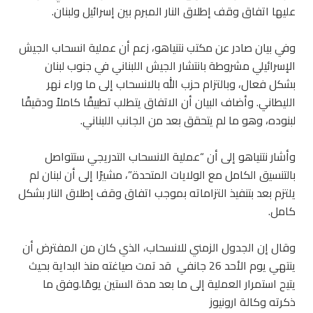
عليها اتفاق وقف إطلاق النار المبرم بين إسرائيل ولبنان.
وفي بيان صادر عن مكتب نتنياهو، زعم أن عملية انسحاب الجيش
الإسرائيلي مشروطة بانتشار الجيش اللبناني في جنوب لبنان
بشكل فعال، وبالتزام حزب الله بالانسحاب إلى ما وراء نهر
الليطاني. وأضاف البيان أن الاتفاق يتطلب تطبيقًا كاملاً ودقيقًا
لبنوده، وهو ما لم يتحقق بعد من الجانب اللبناني.
وأشار نتنياهو إلى أن “عملية الانسحاب التدريجي ستتواصل
بالتنسيق الكامل مع الولايات المتحدة”، مشيرًا إلى أن لبنان لم
يلتزم بعد بتنفيذ التزاماته بموجب اتفاق وقف إطلاق النار بشكل
كامل.
وقال إن الجدول الزمني للانسحاب، الذي كان من المفترض أن
ينتهي يوم الأحد 26 جانفي قد تمت صياغته منذ البداية بحيث
يتيح استمرار العملية إلى ما بعد مدة الستين يومًا.وفق ما
ذكرته وكالة ارونيوز