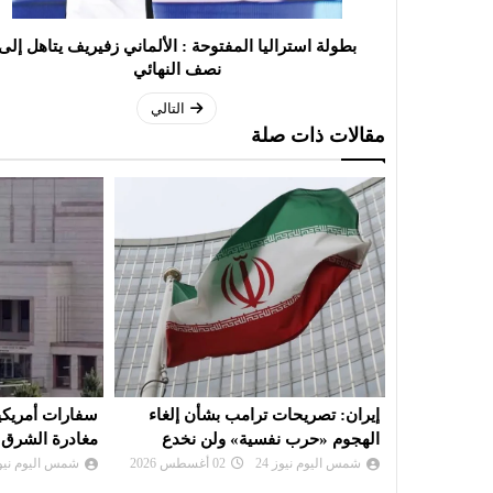
بطولة استراليا المفتوحة : الألماني زفيريف يتاهل إلى
نصف النهائي
التالي
مقالات ذات صلة
أن إلغاء
سفارات أمريكية تحثّ مواطنيها على
نعيم قاسم: ال
ن نخدع
مغادرة الشرق الأوسط
لن تجلب للبنان 
شمس اليوم نيوز 24
01 أغسطس 2026
شمس اليوم نيوز 