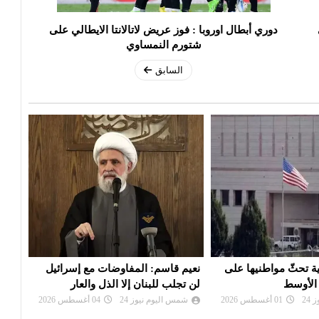
دوري أبطال اوروبا : فوز عريض لاتالانتا الايطالي على
شتورم النمساوي
السابق
مفاوضات مع إسرائيل
إيران: تصريحات ترامب بشأن إلغاء
سفار
إلا الذل والعار
الهجوم «حرب نفسية» ولن نخدع
مغاد
24
04 أغسطس 2026
شمس اليوم نيوز 24
02 أغسطس 2026
شم