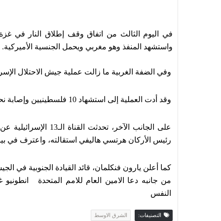
واستشهد المنفذ وهو مغربي ويحمل الجنسية الأميركية.
وفي الضفة الغربية ما زالت عملية جيش الاحتلال الإسر
وقد أدت العملية إلى استشهاد 10 فلسطينيين وإصابة نحو 40 آخرين في هذا العدوان.
على الجانب الآخر، تحد
رئيس الأركان هرتسي هاليفي استقالته، واعترف في بيان بفشله في التصد
كما أعلن يارون فنكلمان، قائد القيادة الجنوبية في الجي
من جانبه دعا الامين العام للامم المتحدة انطوني
النفس
التصنيفات:
الشرق الاوسط