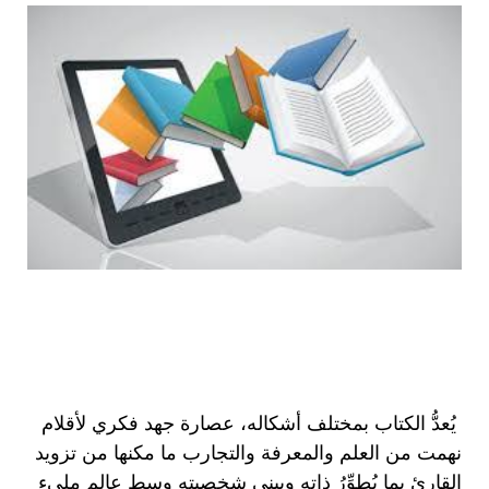
يُعدُّ الكتاب بمختلف أشكاله، عصارة جهد فكري لأقلام
نهمت من العلم والمعرفة والتجارب ما مكنها من تزويد
القارئ بما يُطوِّرُ ذاته ويبني شخصيته وسط عالم مليء