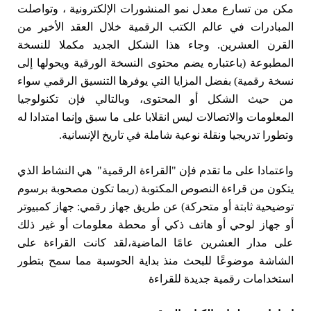
مكن من تسارع معدل نمو المنشورات الإلكترونية ، وتواصلت
المبادرات في عالم الكتب الرقمية خلال العقد الأخير من
القرن العشرين. وجاء هذا الشكل الجديد مكملا للنسخة
المطبوعة (باعتباره يضم محتوى النسخة الورقية ويحولها إلى
نسخة رقمية) بفضل المزايا التي يوفرها التنسيق الرقمي سواء
من حيث الشكل أو المحتوى، وبالتالي فإن تكنولوجيا
المعلومات والاتصالات ليس انقلابا على ما سبق وإنما امتدادا له
وتطورا تدريجيا ونقلة نوعية شاملة في تاريخ الإنسانية.
واعتمادا على ما تقدم فإن "القراءة الرقمية" هي النشاط الذي
يتكون من قراءة النصوص المكتوبة (ربما تكون مصحوبة برسوم
توضيحية ثابتة أو متحركة) عن طريق جهاز رقمي: جهاز كمبيوتر
أو جهاز لوحي أو هاتف ذكي أو محطة معلومات أو غير ذلك
على مدار العشرين عامًا الماضية،لقد كانت القراءة على
الشاشة موضوعًا للبحث منذ بداية الحوسبة مما سمح بتطور
استخدامات رقمية جديدة للقراءة