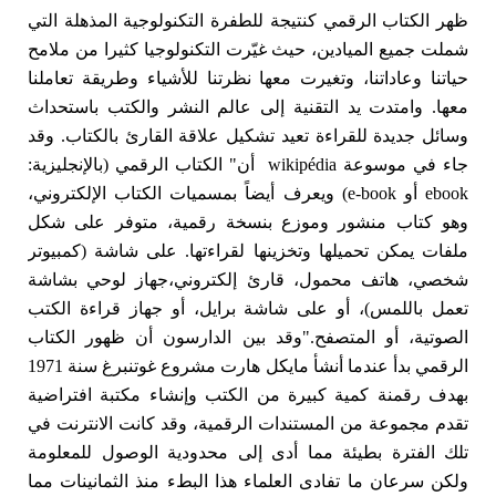
ظهر الكتاب الرقمي كنتيجة للطفرة التكنولوجية المذهلة التي
شملت جميع الميادين، حيث غيّرت التكنولوجيا كثيرا من ملامح
حياتنا وعاداتنا، وتغيرت معها نظرتنا للأشياء وطريقة تعاملنا
معها. وامتدت يد التقنية إلى عالم النشر والكتب باستحداث
وسائل جديدة للقراءة تعيد تشكيل علاقة القارئ بالكتاب. وقد
جاء في موسوعة wikipédia أن" الكتاب الرقمي (بالإنجليزية:
ebook أو e-book) ويعرف أيضاً بمسميات الكتاب الإلكتروني،
وهو كتاب منشور وموزع بنسخة رقمية، متوفر على شكل
ملفات يمكن تحميلها وتخزينها لقراءتها. على شاشة (كمبيوتر
شخصي، هاتف محمول، قارئ إلكتروني،جهاز لوحي بشاشة
تعمل باللمس)، أو على شاشة برايل، أو جهاز قراءة الكتب
الصوتية، أو المتصفح."وقد بين الدارسون أن ظهور الكتاب
الرقمي بدأ عندما أنشأ مايكل هارت مشروع غوتنبرغ سنة 1971
بهدف رقمنة كمية كبيرة من الكتب وإنشاء مكتبة افتراضية
تقدم مجموعة من المستندات الرقمية، وقد كانت الانترنت في
تلك الفترة بطيئة مما أدى إلى محدودية الوصول للمعلومة
ولكن سرعان ما تفادى العلماء هذا البطء منذ الثمانينات مما