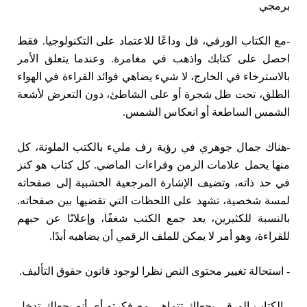
برمجي
-مع الكتاب الورقي، قل وداعًا للاعتماد على التكنولوجيا. فقط
احصل على كتابك واذهب في مغامرة. وعندما يتعلق الأمر
بالاسترخاء في الخارج، لا شيء يضاهي فوائد القراءة في الهواء
الطلق، تحت ظل شجرة أو على الشاطئ، دون التعرض لأشعة
الشمس الساطعة أو انعكاس الشمس.
-هناك جمال جوهري في رؤية رف مليء بالكتب الملونة، كل
منها يحمل علامات الزمن وقراءات الماضي. كل كتاب هو كنز
في حد ذاته، وتضيف الإشارة المرجعية الخشبية إلى صفحاته
لمسة شخصية، تشهد على اللحظات التي تقضيها بين صفحاته.
بالنسبة للكثيرين، يعد جمع الكتب شغفًا، وإعلانًا عن حبهم
للقراءة، وهو أمر لا يمكن للملف الرقمي أن يضاهيه أبدًا.
- استحالة تغيير محتوى النص نظرا لوجود قانون حقوق التأليف.
- الكتاب الورقي يجعلك تتماهى مع فكرته أي أنه يجعلك تدخل