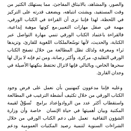
والصور، والمشاهد، بالانبثاق المفاجئ، مما يستهلك الكثير من
وقت المستفيد، ويشتت انتباهه، ويضعف قدرته على التركيز
في اللحظة، لهذا فإننا نرى أن القراءة في الكتاب الورقي،
مهمة في صقل مهارات التعبير،مع كونها موهبة إبداعية،
فالقراءة باعتماد الكتاب الورقي تنمي مهارة التواصل عبر
الكتابة، والحديث، لأنها توسّعالملكات اللغوية للقارئ، وتزيدها
ثراء ومعرفة ولذلك تظل المطالعة من خلال تصفح الكتاب
الورقي التقليدي، مركزة، وأكثر رصانة، ومن ثم فإنه لا يزال لها
سحرها الخاص، وبالتالي فإنها لاتزال تحتفظ بنكهتها الأصيلة في
وجدان القارئ.
وعليه فإننا مدعوون كمهنيين بأن نعمل على فرض وجود
الكتاب الورقي من خلال تكثيف أنشطة الترغيب في المطالعة
واستقطاب أكثر عدد من الروادوإعداد برامج تُسوِّقٌ لقيمة
المكتبة وبيان أهميتها في حياة الإنسان خاصة وأن وزارة
الشؤون الثقافية تعمل على دعم الكتاب الورقي من خلال
الشراءات السنوية لتنمية رصيد المكتبات العمومية ودعم