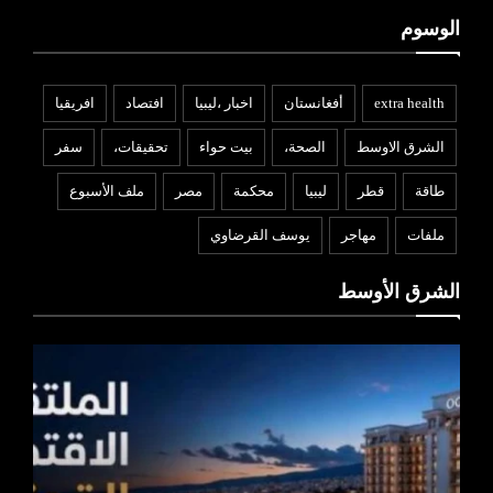
الوسوم
extra health
أفغانستان
اخبار ،ليبيا
افتصاد
افريقيا
الشرق الاوسط
الصحة،
بيت حواء
تحقيقات،
سفر
طاقة
قطر
ليبيا
محكمة
مصر
ملف الأسبوع
ملفات
مهاجر
يوسف القرضاوي
الشرق الأوسط