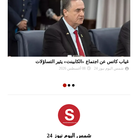
غياب كاتس عن اجتماع «الكابينت» يثير التساؤلات
فض
إس
شمس اليوم نيوز 24
08 أغسطس 2026
شمس اليوم نيوز 24