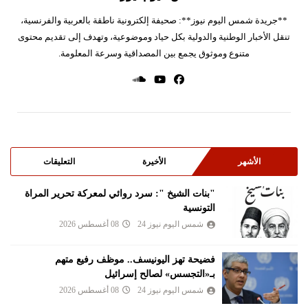
**جريدة شمس اليوم نيوز**: صحيفة إلكترونية ناطقة بالعربية والفرنسية،
تنقل الأخبار الوطنية والدولية بكل حياد وموضوعية، وتهدف إلى تقديم محتوى
متنوع وموثوق يجمع بين المصداقية وسرعة المعلومة.
الأشهر
الأخيرة
التعليقات
"بنات الشيخ ": سرد روائي لمعركة تحرير المراة
التونسية
شمس اليوم نيوز 24
08 أغسطس 2026
فضيحة تهز اليونيسف.. موظف رفيع متهم
بـ«التجسس» لصالح إسرائيل
شمس اليوم نيوز 24
08 أغسطس 2026