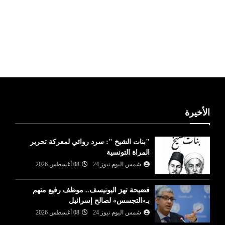
ليبيا طقس
الأخيرة
"بنات الشيخ ": سرد روائي لمعركة تحرير
المراة التونسية
شمس اليوم نيوز 24
08 أغسطس 2026
فضيحة تهز اليونيسف.. موظف رفيع متهم
بـ«التجسس» لصالح إسرائيل
شمس اليوم نيوز 24
08 أغسطس 2026