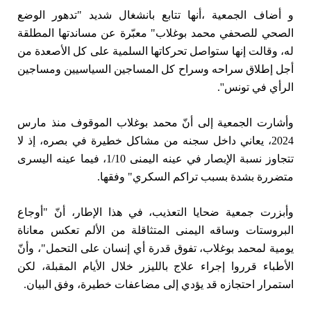
و أضاف الجمعية ،أنها تتابع بانشغال شديد "تدهور الوضع
الصحي للصحفي محمد بوغلاب" معبّرة عن مساندتها المطلقة
له، وقالت إنها ستواصل تحركاتها السلمية على كل الأصعدة من
أجل إطلاق سراحه وسراح كل المساجين السياسيين ومساجين
الرأي في تونس''.
وأشارت الجمعية إلى أنّ محمد بوغلاب الموقوف منذ مارس
2024، يعاني داخل سجنه من مشاكل خطيرة في بصره، إذ لا
تتجاوز نسبة الإبصار في عينه اليمنى 1/10، فيما عينه اليسرى
متضررة بشدة بسبب تراكم السكري" وفقها.
وأبزرت جمعية ضحايا التعذيب، في هذا الإطار، أنّ "أوجاع
البروستات وساقه اليمنى المتثاقلة من الألم تعكس معاناة
يومية لمحمد بوغلاب، تفوق قدرة أي إنسان على التحمل"، وأنّ
الأطباء قرروا إجراء علاج بالليزر خلال الأيام المقبلة، لكن
استمرار احتجازه قد يؤدي إلى مضاعفات خطيرة، وفق البيان.