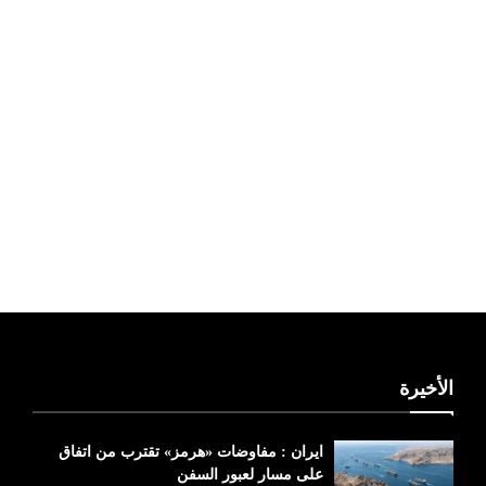
ليبيا طقس
الأخيرة
ايران : مفاوضات «هرمز» تقترب من اتفاق
على مسار لعبور السفن