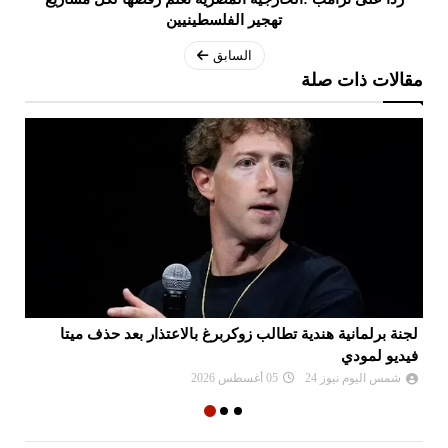
تهجير الفلسطينيين
السابق
مقالات ذات صلة
لجنة برلمانية هندية تطالب زوكربرغ بالاعتذار بعد حذف ميتا
اي
فيديو لمودي
ال
شمس اليوم نيوز 24
05 أغسطس 2026