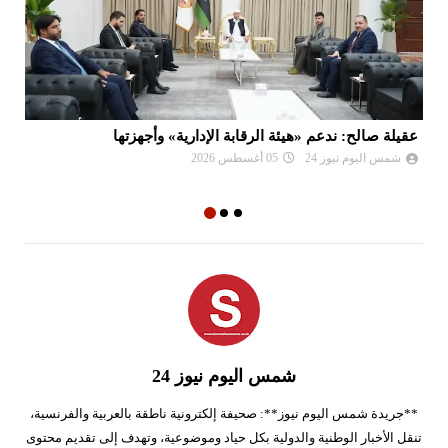
عقيلة صالح: ندعم «هيئة الرقابة الإدارية» وأجهزتها
ال
شمس اليوم نيوز 24
05 أغسطس 2026
شمس اليوم نيوز 24
**جريدة شمس اليوم نيوز**: صحيفة إلكترونية ناطقة بالعربية والفرنسية،
تنقل الأخبار الوطنية والدولية بكل حياد وموضوعية، وتهدف إلى تقديم محتوى