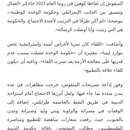
المنقوش إن لقاءها كوهين في روما العام 2023 جاء إثر «اتصال
وتنسيق بين الجانب الإسرائيلي وحكومة الوحدة الوطنية»،
موضحة: «لم أكن طرفًا في الترتيب لأجندة الاجتماع، والحكومة
هي التي رتبت، وأنا أوصلت الرسالة».
وأضافت: «اللقاء كان سريا لأغراض أمنية واستراتيجية تخص
موارد ليبيا»، معتبرة أن «حكومة الوحدة تنصلت بسبب عدم
قدرتها على معالجة الأزمة بعد تسرب اللقاء»، ونافية أن «يكون
للقاء علاقة بالتطبيع»
وفور إذاعة تصريحات المنقوش، خرجت مظاهرات في عدة
مدن منددة بما جاء فيها، ولعل أبرزها الاحتجاج أمام استراحة
الدبيبة في طريق الشط بالعاصمة طرابلس، إضافة إلى
الوقفات في مصراتة والزاوية وبني وليد وصبراتة ومدن
بالجنوب، حيث رفعت شعارات مناهضة للتطبيع ومناصرة
للفلسطينيين، وطالب المحتجون بإقالة حكومة الدبيبة