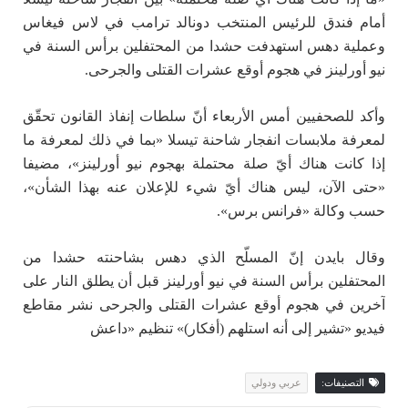
أمام فندق للرئيس المنتخب دونالد ترامب في لاس فيغاس
وعملية دهس استهدفت حشدا من المحتفلين برأس السنة في
نيو أورلينز في هجوم أوقع عشرات القتلى والجرحى.
وأكد للصحفيين أمس الأربعاء أنّ سلطات إنفاذ القانون تحقّق
لمعرفة ملابسات انفجار شاحنة تيسلا «بما في ذلك لمعرفة ما
إذا كانت هناك أيّ صلة محتملة بهجوم نيو أورلينز»، مضيفا
«حتى الآن، ليس هناك أيّ شيء للإعلان عنه بهذا الشأن»،
حسب وكالة «فرانس برس».
وقال بايدن إنّ المسلّح الذي دهس بشاحنته حشدا من
المحتفلين برأس السنة في نيو أورلينز قبل أن يطلق النار على
آخرين في هجوم أوقع عشرات القتلى والجرحى نشر مقاطع
فيديو «تشير إلى أنه استلهم (أفكار)» تنظيم «داعش
التصنيفات:
عربي ودولي