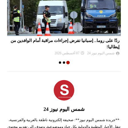
ردًا على روما.. إسبانيا تفرض إجراءات مراقبة أمام الوافدين من
وا
إيطاليا!
ال
شمس اليوم نيوز 24
07 أغسطس 2026
شمس اليوم نيوز 24
**جريدة شمس اليوم نيوز**: صحيفة إلكترونية ناطقة بالعربية والفرنسية،
تنقل الأخبار الوطنية والدولية بكل حياد وموضوعية، وتهدف إلى تقديم محتوى