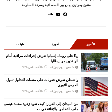
متنوع وموثوق يجمع بين المصداقية وسرعة المعلومة.
الأشهر
الأخيرة
التعليقات
ردًا على روما.. إسبانيا تفرض إجراءات مراقبة أمام
الوافدين من إيطاليا!
شمس اليوم نيوز 24
07 أغسطس 2026
واشنطن تفرض عقوبات على منصات للتداول تمول
الحرس الثوري
شمس اليوم نيوز 24
07 أغسطس 2026
من الميدان إلى القرار: كيف تقود زهرة محمد عيسى
ملف التضامن والإغاثة في ت...