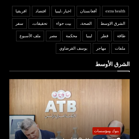
extra health
أفغانستان
اخبار ،ليبيا
افتصاد
افريقيا
الشرق الاوسط
الصحة،
بيت حواء
تحقيقات،
سفر
طاقة
قطر
ليبيا
محكمة
مصر
ملف الأسبوع
ملفات
مهاجر
يوسف القرضاوي
الشرق الأوسط
بنوك ومؤسسات