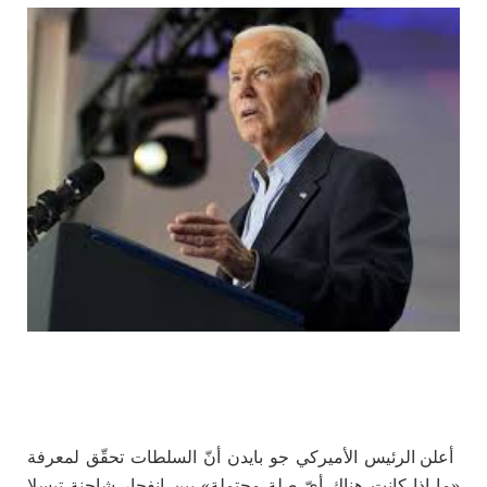
أعلن الرئيس الأميركي جو بايدن أنّ السلطات تحقّق لمعرفة
«ما إذا كانت هناك أيّ صلة محتملة» بين انفجار شاحنة تيسلا