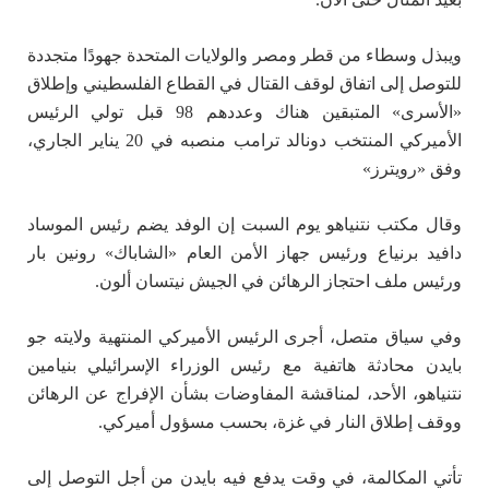
ويبذل وسطاء من قطر ومصر والولايات المتحدة جهودًا متجددة
للتوصل إلى اتفاق لوقف القتال في القطاع الفلسطيني وإطلاق
«الأسرى» المتبقين هناك وعددهم 98 قبل تولي الرئيس
الأميركي المنتخب دونالد ترامب منصبه في 20 يناير الجاري،
وفق «رويترز»
وقال مكتب نتنياهو يوم السبت إن الوفد يضم رئيس الموساد
دافيد برنياع ورئيس جهاز الأمن العام «الشاباك» رونين بار
ورئيس ملف احتجاز الرهائن في الجيش نيتسان ألون.
وفي سياق متصل، أجرى الرئيس الأميركي المنتهية ولايته جو
بايدن محادثة هاتفية مع رئيس الوزراء الإسرائيلي بنيامين
نتنياهو، الأحد، لمناقشة المفاوضات بشأن الإفراج عن الرهائن
ووقف إطلاق النار في غزة، بحسب مسؤول أميركي.
تأتي المكالمة، في وقت يدفع فيه بايدن من أجل التوصل إلى