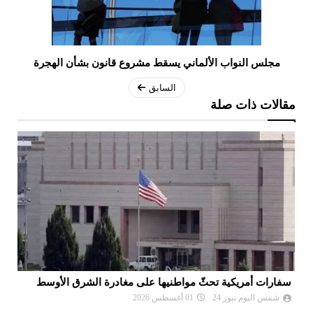
مجلس النواب الألماني يسقط مشروع قانون بشأن الهجرة
السابق
مقالات ذات صلة
سفارات أمريكية تحثّ مواطنيها على مغادرة الشرق الأوسط
نع
وا
شمس اليوم نيوز 24
01 أغسطس 2026