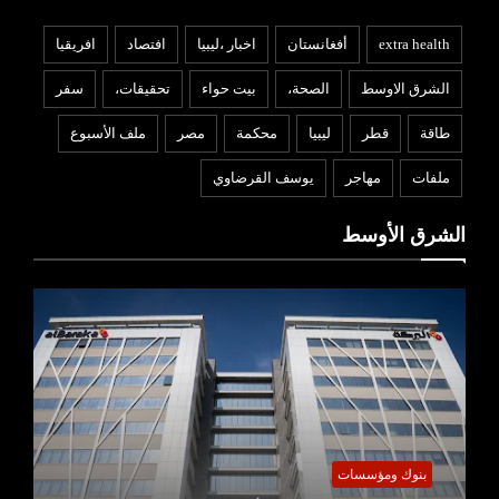
extra health
أفغانستان
اخبار ،ليبيا
افتصاد
افريقيا
الشرق الاوسط
الصحة،
بيت حواء
تحقيقات،
سفر
طاقة
قطر
ليبيا
محكمة
مصر
ملف الأسبوع
ملفات
مهاجر
يوسف القرضاوي
الشرق الأوسط
بنوك ومؤسسات