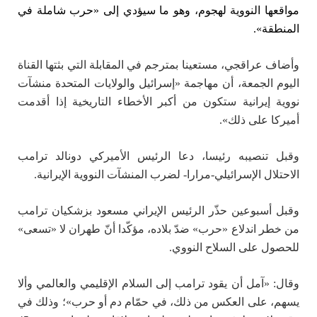
مواقعها النووية لهجوم، وهو ما سيؤدي إلى «حرب شاملة في
المنطقة».
وأضاف عراقجي، مستعينا بمترجم في المقابلة التي بثتها القناة
اليوم الجمعة، أن مهاجمة «إسرائيل والولايات المتحدة منشآت
نووية إيرانية ستكون من أكبر الأخطاء التاريخية إذا أقدمت
أميركا على ذلك».
وقبل تنصيبه رئيسا، دعا الرئيس الأميركي دونالد ترامب
الاحتلال الإسرائيلي-مرارا- لضرب المنشآت النووية الإيرانية.
وقبل أسبوعين حذّر الرئيس الإيراني مسعود بزشكيان ترامب
من خطر اندلاع «حرب» ضدّ بلاده، مؤكّدا أنّ طهران لا «تسعى»
للحصول على السلاح النووي.
وقال: «آمل أن يقود ترامب إلى السلام الإقليمي والعالمي وألا
يسهم، على العكس من ذلك، في حمّام دم أو حرب»؛ وذلك في