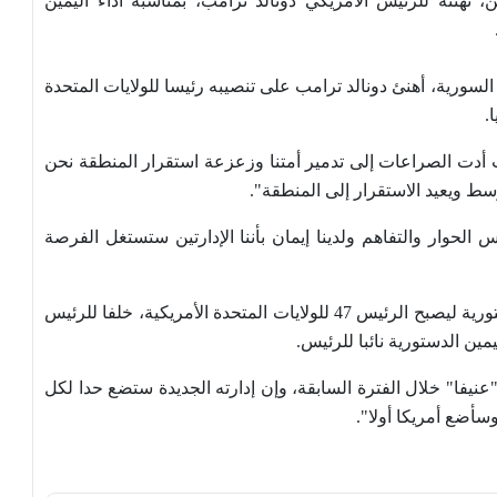
ن، تهنئة للرئيس الأمريكي دونالد ترامب، بمناسبة أداء اليمين
لسورية، أهنئ دونالد ترامب على تنصيبه رئيسا للولايات المتحدة
.
 أدت الصراعات إلى تدمير أمتنا وزعزعة استقرار المنطقة نحن
سط ويعيد الاستقرار إلى المنطقة".
 الحوار والتفاهم ولدينا إيمان بأننا الإدارتين ستستغل الفرصة
وفي وقت سابق الاثنين، أدّى دونالد ترامب اليمين الدستورية ليصبح الرئيس 47 للولايات المتحدة الأمريكية، خلفا للرئيس
مين الدستورية نائبا للرئيس.
عنيفا" خلال الفترة السابقة، وإن إدارته الجديدة ستضع حدا لكل
وسأضع أمريكا أولا".