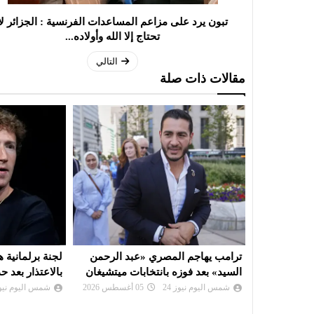
تبون يرد على مزاعم المساعدات الفرنسية : الجزائر لا
تحتاج إلا الله وأولاده...
التالي
مقالات ذات صلة
د الرحمن
لجنة برلمانية هندية تطالب زوكربرغ
ايران : مفاوض
ت ميتشيغان
بالاعتذار بعد حذف ميتا فيديو لمودي
اتفاق على مسا
شمس اليوم نيوز 24
05 أغسطس 2026
شمس اليوم نيوز 