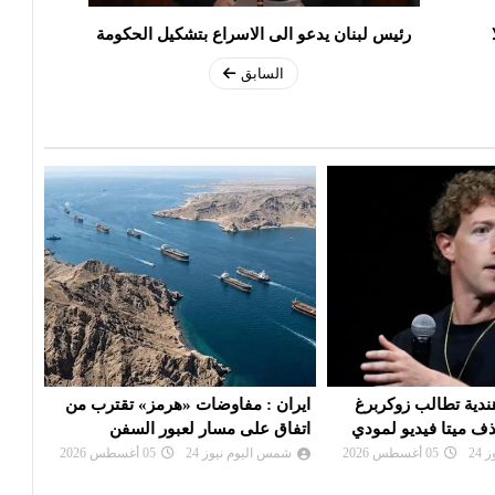
رئيس لبنان يدعو الى الاسراع بتشكيل الحكومة
السابق
ات «هرمز» تقترب من
ترامب يهاجم المصري «عبد الرحمن
لجنة
ر لعبور السفن
السيد» بعد فوزه بانتخابات ميتشيغان
بالا
24
05 أغسطس 2026
شمس اليوم نيوز 24
05 أغسطس 2026
شم