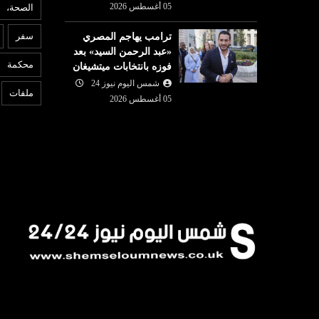
05 أغسطس 2026
الصحة،
ع
عربي ودولي
سفر
ترامب يهاجم المصري
05 أغسطس
«عبد الرحمن السيد» بعد
شمس اليوم نيوز 24
05 أغسطس
6
محكمة
فوزه بانتخابات ميتشيغان
ية تطالب
ت
2026
 بعد حذف ميتا
شمس اليوم نيوز 24
لندن : طعن 4 أشخاص وإيقاف
ا
ملفات
05 أغسطس 2026
مشتبه بها
م