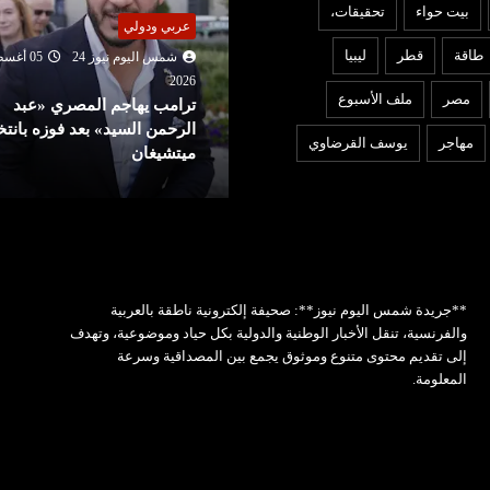
بيت حواء
تحقيقات،
ربي ودولي
اقتصاد
طاقة
قطر
ليبيا
شمس اليوم نيوز 24
05 أغسطس
202
شمس اليوم نيوز 24
05 أغ
مصر
ملف الأسبوع
رامب يهاجم المصري «عبد
2026
لرحمن السيد» بعد فوزه بانتخابات
السوق السعودية تواصل الصع
مهاجر
يوسف القرضاوي
يتشيغان
بدعم من الشركات الكبرى
**جريدة شمس اليوم نيوز**: صحيفة إلكترونية ناطقة بالعربية
والفرنسية، تنقل الأخبار الوطنية والدولية بكل حياد وموضوعية، وتهدف
إلى تقديم محتوى متنوع وموثوق يجمع بين المصداقية وسرعة
المعلومة.