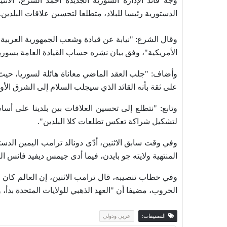
وجه قائد الإدارة السورية الجديدة أحمد الشرع، الاثني
الدستورية رئيسا للبلاد، متطلعا لتحسين علاقات البلدين.
وقال الشرع: "نيابة عن قيادة وشعب الجمهورية العربية ا
الأمريكية"، وفق بيان نشره حساب القيادة العامة بسوريا
وأضاف: "جلب العقد الماضي معاناة هائلة لسوريا، حيث
على ثقة بأنه القائد الذي سيجلب السلام إلى الشرق الأو
وتابع: "نتطلع إلى تحسين العلاقات بين بلدينا على أساس
لتشكيل شراكة تعكس تطلعات كلا البلدين".
المنتهية ولايته جو بايدن، فيما أدى جيمس ديفيد فانس الي
وفي خطاب تنصيبه، قال ترامب الاثنين، إن العالم كان "
الحروب، مضيفا أن "العهد الذهبي للولايات المتحدة بدأ، 
التصنيفات:
عربي ودولي