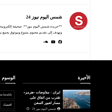
شمس اليوم نيوز 24
**جريدة شمس اليوم نيوز**: صحيفة إلكترونية ناط
وتهدف إلى تقديم محتوى متنوع وموثوق يجمع بي
الأخيرة
الوسوم
ايران : مفاوضات «هرمز»
ra health
تقترب من اتفاق على
مسار لعبور السفن
افتصاد
شمس اليوم نيوز 24