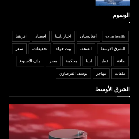
الوسوم
extra health
أفغانستان
اخبار ،ليبيا
افتصاد
افريقيا
الشرق الاوسط
الصحة،
بيت حواء
تحقيقات،
سفر
طاقة
قطر
ليبيا
محكمة
مصر
ملف الأسبوع
ملفات
مهاجر
يوسف القرضاوي
الشرق الأوسط