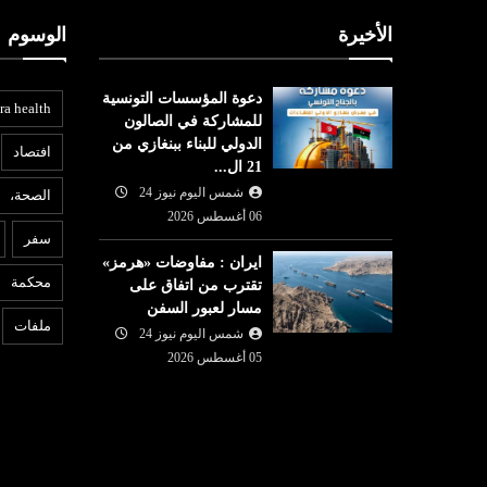
الأخيرة
الوسوم
دعوة المؤسسات التونسية
ra health
للمشاركة في الصالون
الدولي للبناء ببنغازي من
افتصاد
21 ال...
شمس اليوم نيوز 24
الصحة،
ع
06 أغسطس 2026
عربي ودولي
سفر
05 أغسطس
ايران : مفاوضات «هرمز»
شمس اليوم نيوز 24
05 أغسطس
6
محكمة
تقترب من اتفاق على
ية تطالب
ت
2026
مسار لعبور السفن
 بعد حذف ميتا
لندن : طعن 4 أشخاص وإيقاف
ا
ملفات
شمس اليوم نيوز 24
مشتبه بها
م
05 أغسطس 2026