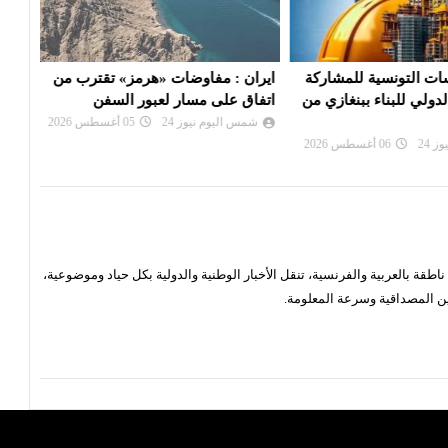
 التونسية للمشاركة
ايران : مفاوضات «هرمز» تقترب من
ترام
ولي للبناء ببنغازي من
اتفاق على مسار لعبور السفن
السي
شمس اليوم نيوز 24
05 أغسطس 2026
شم
24
06 أغسطس 2026
قة بالعربية والفرنسية، تنقل الأخبار الوطنية والدولية بكل حياد وموضوعية،
ن المصداقية وسرعة المعلومة.