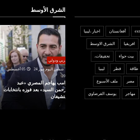
الشرق الأوسط
ext
أفغانستان
اخبار ،ليبيا
افريقيا
الشرق الاوسط
بيت حواء
تحقيقات،
ربي ودولي
اقتصاد
طاقة
قطر
ليبيا
شمس اليوم نيوز 24
05 أغسطس
202
شمس اليوم نيوز 24
05 أغ
مصر
ملف الأسبوع
رامب يهاجم المصري «عبد
2026
لرحمن السيد» بعد فوزه بانتخابات
السوق السعودية تواصل الصع
مهاجر
يوسف القرضاوي
يتشيغان
بدعم من الشركات الكبرى