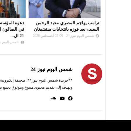
 تقترب من
ترامب يهاجم المصري «عبد الرحمن
دعوة المؤسسات
لسفن
السيد» بعد فوزه بانتخابات ميتشيغان
في الصالون الد
21 ال...
شمس اليوم نيوز 24
05 أغسطس 2026
شمس اليوم نيوز 
شمس اليوم نيوز 24
**جريدة شمس اليوم نيوز**: صحيفة إلكترونية ناط
وتهدف إلى تقديم محتوى متنوع وموثوق يجمع بي