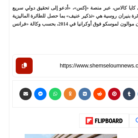
ي كايا كالاس، عبر منصة «إكس»، «أدعو إلى تحقيق دولي سريع
رة بنيران روسية هي «تذكير عنيف» بما حصل للطائرة الماليزية
(الرحلة ام اتش17) التي أسقطها صاروخ أطلقه متمردون موالون لموسكو فوق أوكرانيا في 2014، بحسب وكالة «فرانس