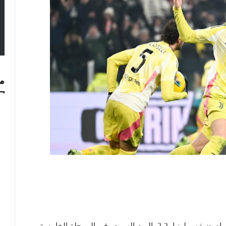
مس
وفنتوس نزيف النقاط بسقوطه في فخّ التعادل أمام ضيفه بولونيا، 2-2، اليوم السبت، في المرحلة الخامسة