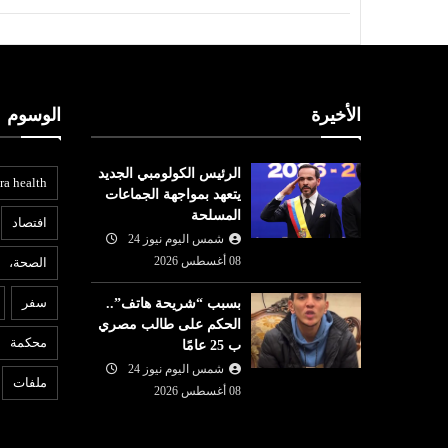
الأخيرة
الوسوم
الرئيس الكولومبي الجديد
ra health
يتعهد بمواجهة الجماعات
المسلحة
افتصاد
شمس اليوم نيوز 24
08 أغسطس 2026
الصحة،
المرأة
ع
سفر
بسبب “شريحة هاتف”..
07 أغسطس
شمس اليوم نيوز 24
07 أغسطس
الحكم على طالب مصري
2026
محكمة
ب 25 عامًا
وبات على
من الميدان إلى القرار: كيف تقود
6
مول الحرس
شمس اليوم نيوز 24
زهرة محمد عيسى ملف التضامن
ب
ملفات
08 أغسطس 2026
والإغاثة في ت...
ت