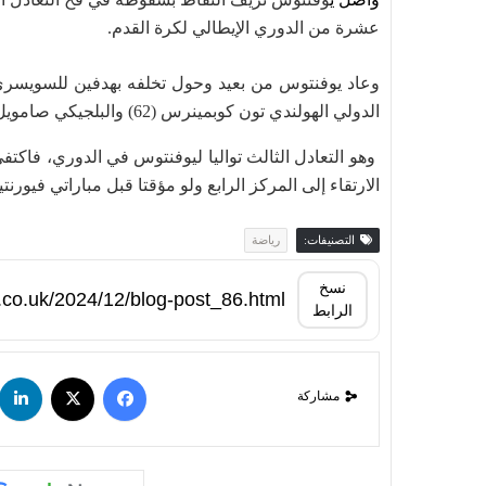
عشرة من الدوري الإيطالي لكرة القدم.
الدولي الهولندي تون كوبمينرس (62) والبلجيكي صامويل مبانغولا (90+2)..
الارتقاء إلى المركز الرابع ولو مؤقتا قبل مباراتي فيورنتينا ولاتسيو (28 نقطة لكل منهما) مع كالياري و
التصنيفات:
رياضة
نسخ
الرابط
مشاركة