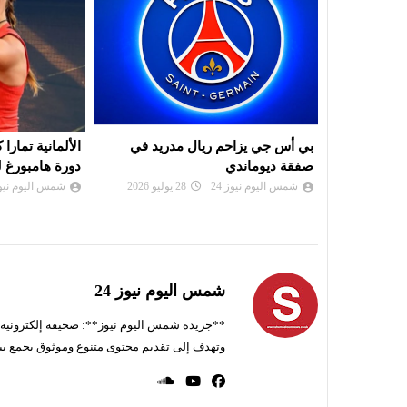
ريد في
الألمانية تمارا كورباتش تُحرز لقب
موعد سحب قرعة
دورة هامبورغ للتنس
لرابطة أبطال إ
الكونفدرالية
شمس اليوم نيوز 24
26 يوليو 2026
شمس اليوم نيوز 
شمس اليوم نيوز 24
**جريدة شمس اليوم نيوز**: صحيفة إلكترونية ناط
وتهدف إلى تقديم محتوى متنوع وموثوق يجمع بي