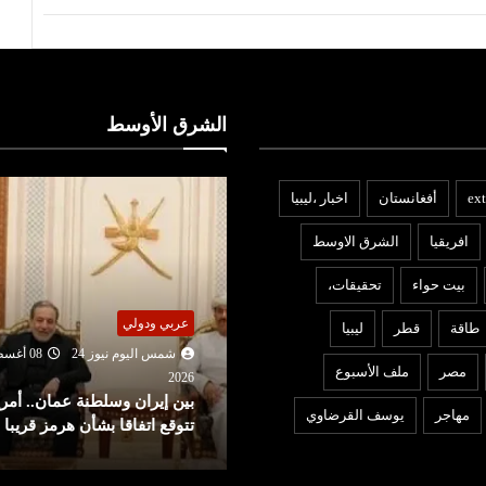
الشرق الأوسط
ext
أفغانستان
اخبار ،ليبيا
افريقيا
الشرق الاوسط
بيت حواء
تحقيقات،
عربي ودولي
ربي ودولي
طاقة
قطر
ليبيا
شمس اليوم نيوز 24
07 أغ
شمس اليوم نيوز 24
08 أغسطس
2026
مصر
ملف الأسبوع
ردًا على روما.. إسبانيا تفرض
202
ين إيران وسلطنة عمان.. أمريكا
إجراءات مراقبة أمام الوافدين
مهاجر
يوسف القرضاوي
توقع اتفاقا بشأن هرمز قريبا
إيطاليا!