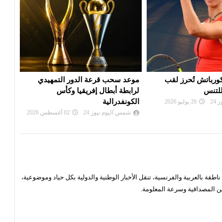
 الدور التمهيدي
بي أس جي يزاحم ريال مدريد في
الألم
فريقيا وكأس
صفقة ديوماندي
دورة
شمس اليوم نيوز 24
28 يوليو 2026
شم
24
02 أغسطس 2026
قة بالعربية والفرنسية، تنقل الأخبار الوطنية والدولية بكل حياد وموضوعية،
ن المصداقية وسرعة المعلومة.