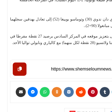
وعاد يوفنتوس من بعيد وحول تخلفه بهدفين للسويسري دان ندوي (30) وتوماسو بوبيغا (52) إلى تعادل بهدفين سجلهما
وهو التعادل الثالث تواليا ليوفنتوس في الدوري، فاكتفى بتعزيز موقعه في المركز السادس برصيد 27 نقطة مفرطا في
نابولي تواليا الأحد.