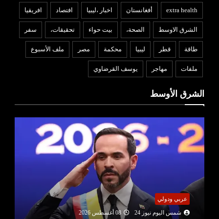
extra health
أفغانستان
اخبار ،ليبيا
افتصاد
افريقيا
الشرق الاوسط
الصحة،
بيت حواء
تحقيقات،
سفر
طاقة
قطر
ليبيا
محكمة
مصر
ملف الأسبوع
ملفات
مهاجر
يوسف القرضاوي
الشرق الأوسط
عربي ودولي
شمس اليوم نيوز 24
08 أغسطس 2026