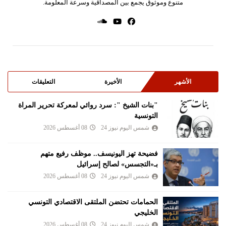
متنوع وموثوق يجمع بين المصداقية وسرعة المعلومة.
الأشهر
الأخيرة
التعليقات
"بنات الشيخ ": سرد روائي لمعركة تحرير المراة
التونسية
شمس اليوم نيوز 24
08 أغسطس 2026
فضيحة تهز اليونيسف.. موظف رفيع متهم
بـ«التجسس» لصالح إسرائيل
شمس اليوم نيوز 24
08 أغسطس 2026
الحمامات تحتضن الملتقى الاقتصادي التونسي
الخليجي
شمس اليوم نيوز 24
08 أغسطس 2026