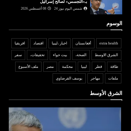
بـ«التجسس» لصالح إسرائيل
شمس اليوم نيوز 24
08 أغسطس 2026
الوسوم
extra health
أفغانستان
اخبار ،ليبيا
افتصاد
افريقيا
الشرق الاوسط
الصحة،
بيت حواء
تحقيقات،
سفر
طاقة
قطر
ليبيا
محكمة
مصر
ملف الأسبوع
ملفات
مهاجر
يوسف القرضاوي
الشرق الأوسط