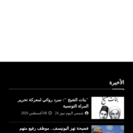
ليبيا طقس
الأخيرة
"بنات الشيخ ": سرد روائي لمعركة تحرير
المراة التونسية
شمس اليوم نيوز 24
08 أغسطس 2026
فضيحة تهز اليونيسف.. موظف رفيع متهم