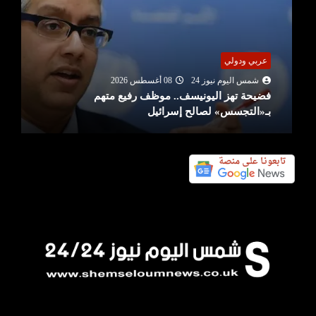
عربي ودولي
شمس اليوم نيوز 24
08 أغسطس 2026
فضيحة تهز اليونيسف.. موظف رفيع متهم
بـ«التجسس» لصالح إسرائيل