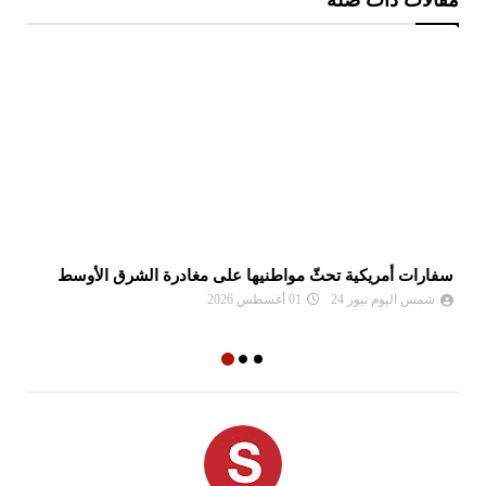
سفارات أمريكية تحثّ مواطنيها على مغادرة الشرق الأوسط
نع
وا
شمس اليوم نيوز 24
01 أغسطس 2026